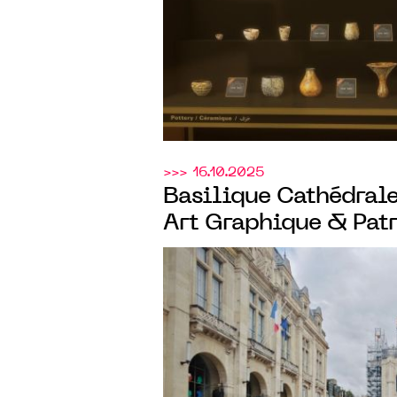
>>> 16.10.2025
Basilique Cathédrale
Art Graphique & Pat
MEMOR
entreprise de
parcours immersif de
la flèche