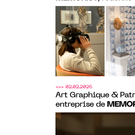
virtuelle, aux appar
du château de Lunévi
>>> 02.02.2026
Art Graphique & Pat
MEMOR
entreprise de
renaitre virtuelleme
national du Soudan