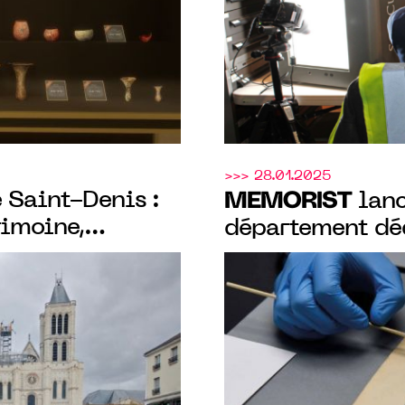
>>> 28.01.2025
 Saint-Denis :
MEMORIST
lanc
rimoine,
département déd
IST
, signe le
et la conservat
 la Fabrique de