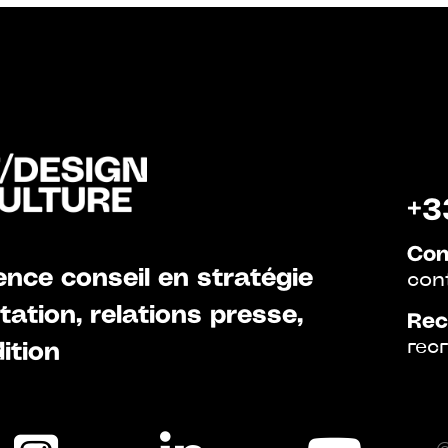
+3
Con
nce conseil en stratégie
con
ation, relations presse,
Rec
rec
ition