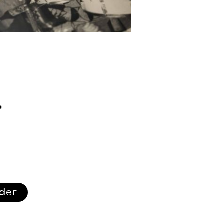
r
ider