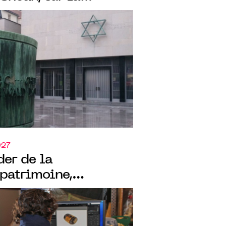
s archives du
casion du SITEM
027
der de la
 patrimoine,
la Monnaie de Paris,
onniers historiques de