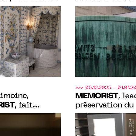
tements ducaux
préservation de
lle
génocide à l’oc
2026
>>> 05.12.2025 - 01.01.2
rimoine,
MEMORIST
, lea
IST
, fait
préservation du
nt le Musée
numérise, pour 
4 500 coins jet
l’Ancien Régime