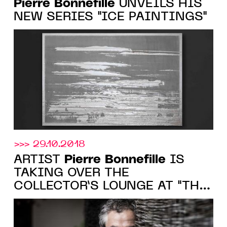
Pierre Bonnefille
UNVEILS HIS
NEW SERIES "ICE PAINTINGS"
>>> 29.10.2018
Pierre Bonnefille
ARTIST
IS
TAKING OVER THE
COLLECTOR’S LOUNGE AT "THE
SALON", NEW YORK FROM 8 TO
12 NOVEMBER