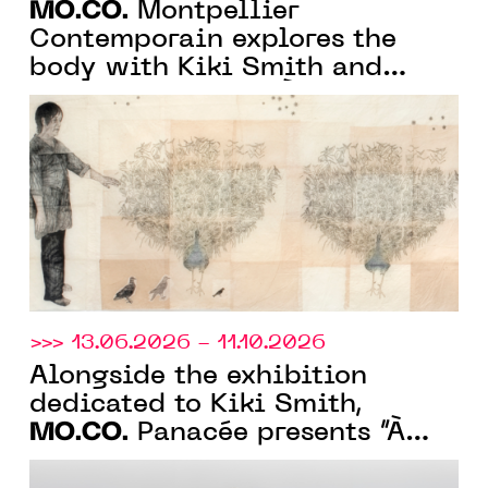
MO.CO.
Montpellier
Contemporain explores the
body with Kiki Smith and
monstrosity with “À fleur de
peau”
>>> 13.06.2026 - 11.10.2026
Alongside the exhibition
dedicated to Kiki Smith,
MO.CO.
Panacée presents “À
fleur de peau”, a collection