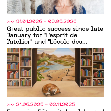
>>> 31.01.2026 - 03.05.2026
Great public success since late
January for "L'esprit de
l'atelier" and "L'école des
beaux-arts de Montpellier," the
two exhibitions organized by
MO.CO.
>>> 21.06.2025 - 02.11.2025