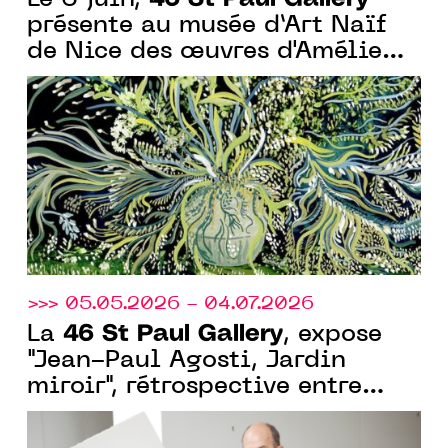
Le 6 juin,
présente au musée d’Art Naïf
de Nice des œuvres d'Amélie
Chassary pour les "Rendez-
vous aux jardins"
>>> 05.05.2026 - 04.07.2026
46 St Paul Gallery
La
, expose
"Jean-Paul Agosti, Jardin
miroir", rétrospective entre
nature, science et perception