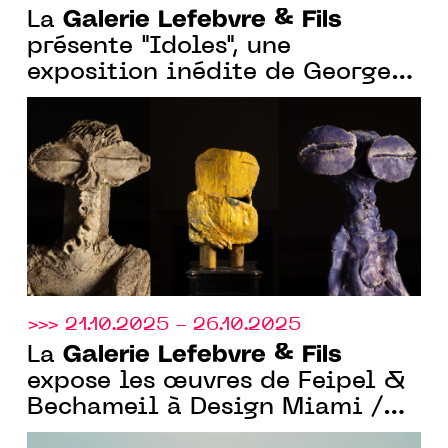
Galerie Lefebvre & Fils
La
présente "Idoles", une
exposition inédite de Georges
Mathieu Yassef
>>> 21.10.2025 - 26.10.2025
Galerie Lefebvre & Fils
La
expose les œuvres de Feipel &
Bechameil à Design Miami /
Paris - "At Large" et de Théo