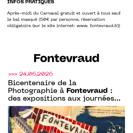
INFOS PRATIQUES
Après-midi du Carnaval gratuit et ouvert à tous sauf
le bal masqué (50€ par personne, réservation
obligatoire (sur le site internet: www. fontevraud.fr))
Fontevraud
>>> 24.06.2026
Bicentenaire de la
Fontevraud
Photographie à
:
des expositions aux journées
famille, en passant par les
Fontevraud
parcours nocturnes,
vit cet été sous le thème de la
photographie et de l’image