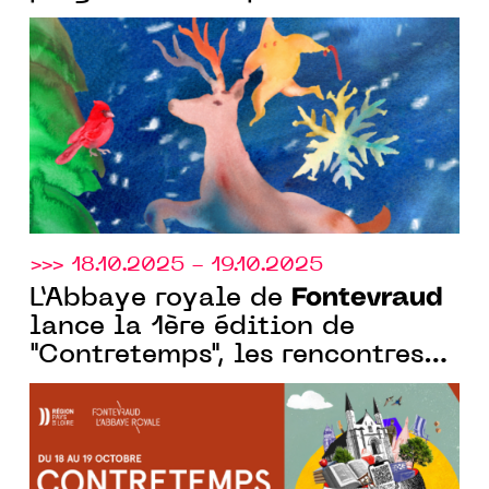
publics : concerts, parcours
d’art, crèche, journée famille…
>>> 18.10.2025 - 19.10.2025
Fontevraud
L’Abbaye royale de
lance la 1ère édition de
"Contretemps", les rencontres
qui parlent d’Histoire au
présent.