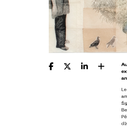
Au
ex
an
Le
am
fi
Be
Pé
di