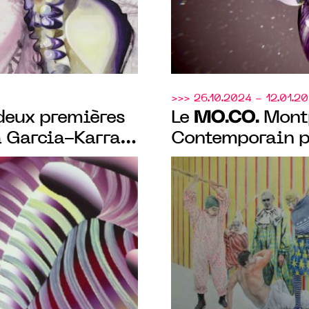
>>> 26.10.2024 - 12.01.2
MO.CO.
deux premières
Le
Montp
a Garcia-Karras
Contemporain pr
scène française"
Dumas, curatée 