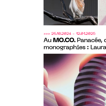
>>> 26.10.2024 - 12.01.2025
MO.CO.
Au
Panacée, 
monographies : Laur
et Aurélien Potier.