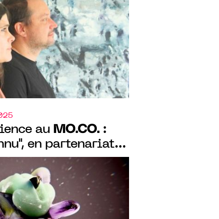
résente "Immortelle",
s 2025.
2025
MO.CO.
cience au
:
nnu", en partenariat
l’Université de
le CNRS