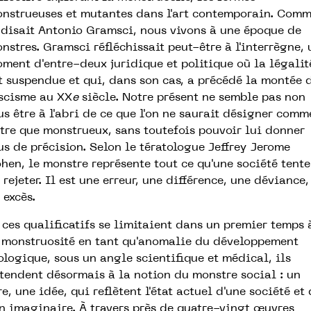
nstrueuses et mutantes dans l'art contemporain. Com
 disait Antonio Gramsci, nous vivons à une époque de
nstres. Gramsci réfléchissait peut-être à l'interrègne, 
ment d'entre-deux juridique et politique où la légalit
t suspendue et qui, dans son cas, a précédé la montée 
scisme au XX
e
siècle. Notre présent ne semble pas non
us être à l'abri de ce que l'on ne saurait désigner comm
tre que monstrueux, sans toutefois pouvoir lui donner
us de précision. Selon le tératologue Jeffrey Jerome
hen, le monstre représente tout ce qu'une société tente
 rejeter. Il est une erreur, une différence, une déviance,
 excès.
 ces qualificatifs se limitaient dans un premier temps 
 monstruosité en tant qu'anomalie du développement
ologique, sous un angle scientifique et médical, ils
étendent désormais à la notion du monstre social : un
re, une idée, qui reflètent l'état actuel d'une société et
n imaginaire. À travers près de quatre-vingt œuvres