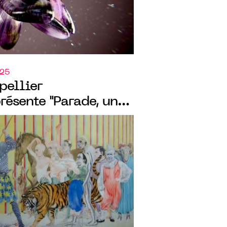
025
ellier
ésente "Parade, une
. Collection Laurent
par Eric de Chassey