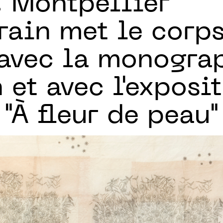
.
Montpellier
ain met le corps
 avec la monogra
 et avec l'exposi
 "À fleur de peau"