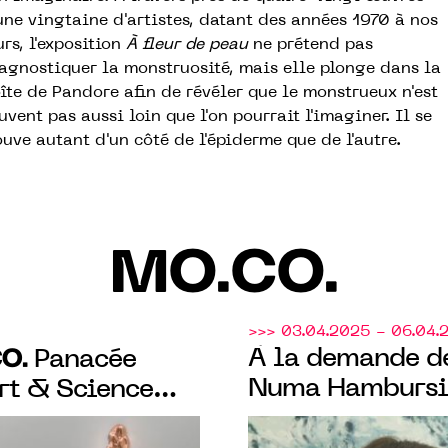
une vingtaine d'artistes, datant des années 1970 à nos
urs, l'exposition
À fleur de peau
ne prétend pas
agnostiquer la monstruosité, mais elle plonge dans la
îte de Pandore afin de révéler que le monstrueux n'est
uvent pas aussi loin que l'on pourrait l'imaginer. Il se
ouve autant d'un côté de l'épiderme que de l'autre.
MO.CO.
>>> 03.04.2025 - 06.04.
O.
À la demande d
Panacée
Numa Hambursin
Art & Science
MO.CO.
ion culturelle
du
Mont