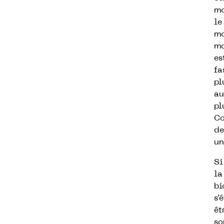
mo
le
mo
mo
es
fa
pl
au
pl
Co
de
un
Si
la
bi
s'
êt
so