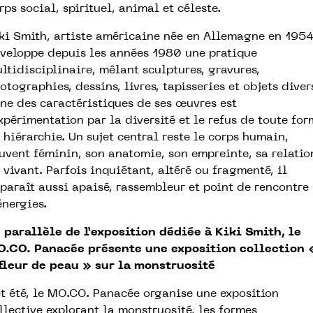
rps social, spirituel, animal et céleste.
ki Smith, artiste américaine née en Allemagne en 1954
veloppe depuis les années 1980 une pratique
ltidisciplinaire, mêlant sculptures, gravures,
otographies, dessins, livres, tapisseries et objets diver
une des caractéristiques de ses œuvres est
expérimentation par la diversité et le refus de toute fo
 hiérarchie. Un sujet central reste le corps humain,
uvent féminin, son anatomie, son empreinte, sa relatio
 vivant. Parfois inquiétant, altéré ou fragmenté, il
paraît aussi apaisé, rassembleur et point de rencontre
énergies.
 parallèle de l’exposition dédiée à Kiki Smith, le
.CO. Panacée présente une exposition collection 
fleur de peau » sur la monstruosité
t été, le MO.CO. Panacée organise une exposition
llective explorant la monstruosité, les formes