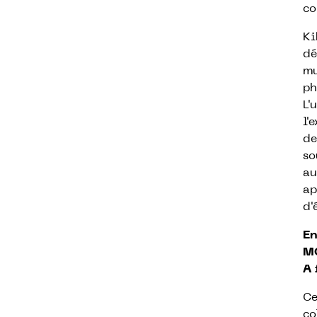
co
Ki
dé
mu
ph
L'
l'
de
so
au
ap
d'
En
MO
A 
Ce
co