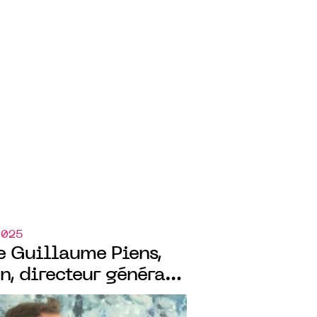
2025
e Guillaume Piens,
, directeur général
pellier