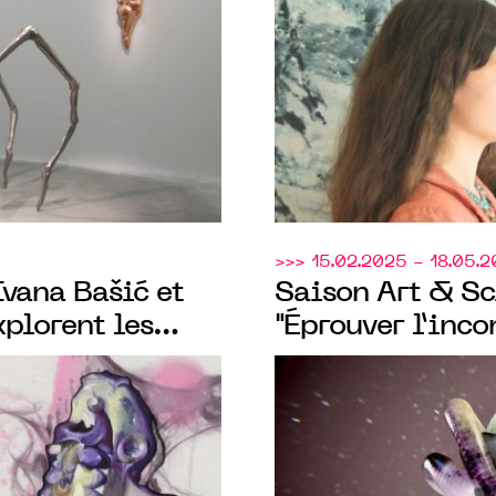
toire d’idées et
Contemporain, p
lors de Art Pari
>>> 15.02.2025 - 18.05.
vana Bašić et
Saison Art & S
plorent les
"Éprouver l’inco
s mutations
notamment avec 
Montpellier et 