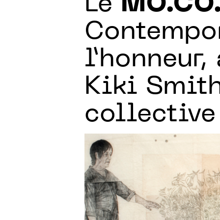
Le
MO.CO
Contempor
l’honneur,
Kiki Smith
collective