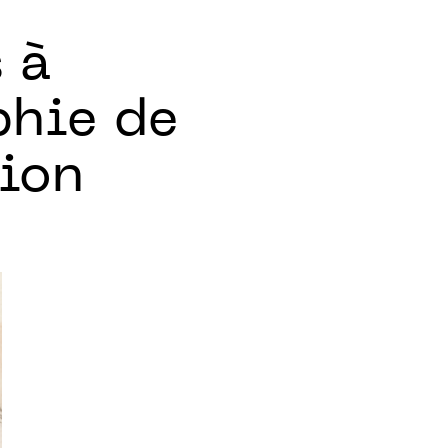
 à
phie de
tion