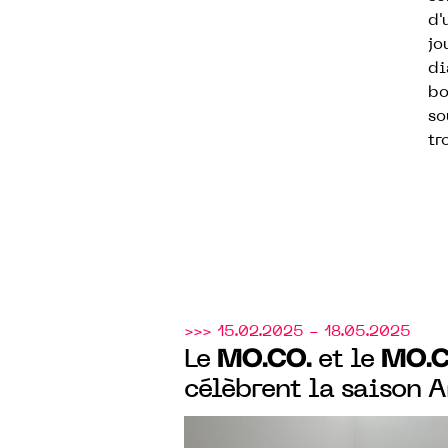
d'
jo
di
bo
so
tr
>>> 15.02.2025 - 18.05.2025
MO.CO.
MO.C
Le
et le
célèbrent la saison 
avec une programmat