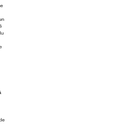
me
un
é
du
e
à
 de