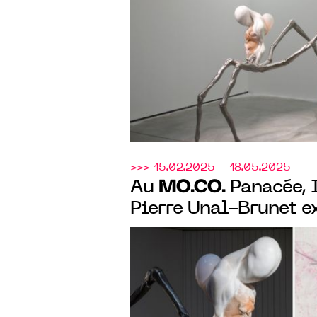
où l’art se fait labora
d’émotions.
>>> 15.02.2025 - 18.05.2025
MO.CO.
Au
Panacée, I
Pierre Unal-Brunet ex
métamorphoses et le