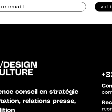
val
+3
Con
nce conseil en stratégie
con
ation, relations presse,
Rec
rec
ition