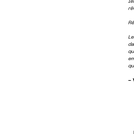
le
ré
Ré
Le
da
qu
em
qu
- 