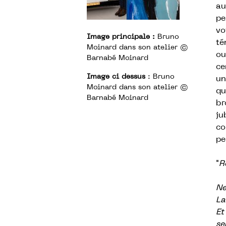
au
pe
vo
Image principale :
Bruno
té
Moinard dans son atelier ©
ou
Barnabé Moinard
ce
Image ci dessus
: Bruno
un
Moinard dans son atelier ©
qu
Barnabé Moinard
br
ju
co
pe
"
R
Ne
La
Et
se