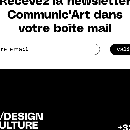
Recevez la newslette
Communic'Art dans
votre boîte mail
val
+3