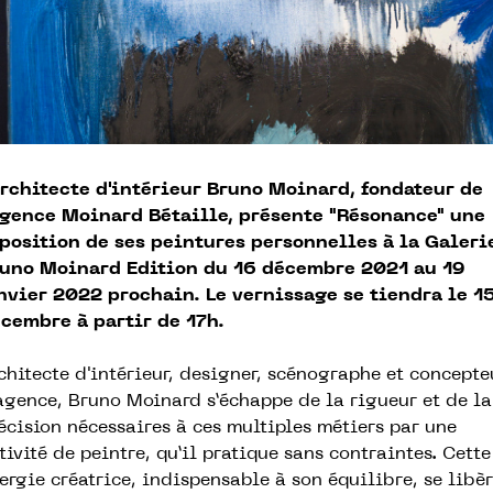
architecte d'intérieur Bruno Moinard, fondateur de
agence Moinard Bétaille, présente "Résonance" une
position de ses peintures personnelles à la Galeri
uno Moinard Edition
du 16 décembre 2021 au 19
nvier 2022 prochain.
Le vernissage se tiendra le 1
cembre à partir de 17h.
chitecte d'intérieur, designer, scénographe et concepte
agence, Bruno Moinard s’échappe de la rigueur et de la
écision nécessaires à ces multiples métiers par une
tivité de peintre, qu’il pratique sans contraintes. Cette
ergie créatrice, indispensable à son équilibre, se libè