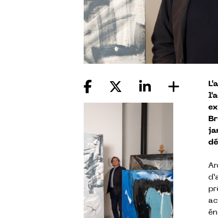
L'
l'
ex
Br
ja
dé
Ar
d’
pr
ac
én