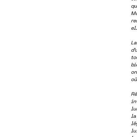
qu
Mo
re
el
La
d’
to
bi
or
où
Ré
in
lu
l
lé
lu