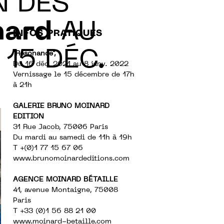
N DES
nard
AU
INFOS PRATIQUES
 15 DÉC.
"Résonance",
Du 16 déc. 2021 au 8 janv. 2022
Vernissage le 15 décembre de 17h
à 21h
GALERIE BRUNO MOINARD
EDITION
31 Rue Jacob, 75006 Paris
Du mardi au samedi de 11h à 19h
T +(
0)1 77 15 67 06
www.brunomoinardeditions.com
AGENCE MOINARD BÉTAILLE
41, avenue Montaigne, 75008
Paris
T +33 (0)1 56 88 21 00
www.moinard-betaille.com