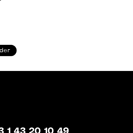
r
ider
3 1 43 20 10 49