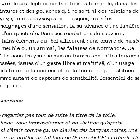
 gré de ses déplacements à travers le monde, dans des
intures et des gouaches qui ne sont ni des relations de
yage, ni des paysages pittoresques, mais les
moignages d’une sensation, la survivance d’une lumièr
 d’un spectacle. Dans ces recréations du souvenir,
rtains éléments du réel affleurent : une œuvre de musé
 meuble ou un animal, les falaises de Normandie. Ce
’il a sous les yeux se mue en formes abstraites largem
ossées, issues d’un geste libre et maîtrisé, d’un usage
bilatoire de la couleur et de la lumière, qui restituent,
mme autant de capteurs de sensibilité, l’essentiel de s
rception.
ésonance
 regardez pas tout de suite le titre de la toile.
issez-vous impressionner et ne vérifiez
qu’après.
 si c’était comme ça, un clavier, des barques noires, une
rre, un atelier, un
tableau de Delacroix ? Et si c’était ai