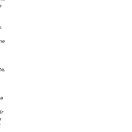
o
.
ne
te,
la
ir
n
l