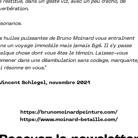
s
restitue, dans un geste vif, avec un peu d’écho, de
verbération.
sonance.
s huiles puissantes de Bruno Moinard vous entraînent
ns un voyage immobile mais
jamais figé. Il s’y passe
elque chose dont vous êtes le témoin. Laissez-vous
mener dans
une déambulation sans codage, marquante
i résonne en vous.
"
Vincent Schlegel, novembre 2021
https://brunomoinardpeinture.com/
https://www.moinard-betaille.com/