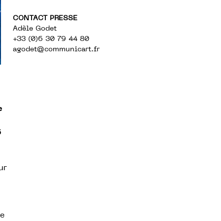
CONTACT PRESSE
Adèle Godet
+33 (0)6 30 79 44 80
agodet@communicart.fr
e
5
ur
re