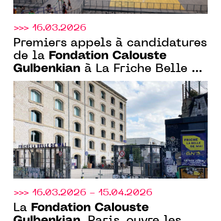
>>> 16.03.2026
Premiers appels à candidatures
Fondation Calouste
de la
Gulbenkian
à La Friche Belle de
Mai et à la Bibliothèque
Gulbenkian et lancement du 4ᵉ
Prix Art Ensemble avec le
CENTQUATRE-PARIS
>>> 16.03.2026 - 15.04.2026
Fondation Calouste
La
Gulbenkian