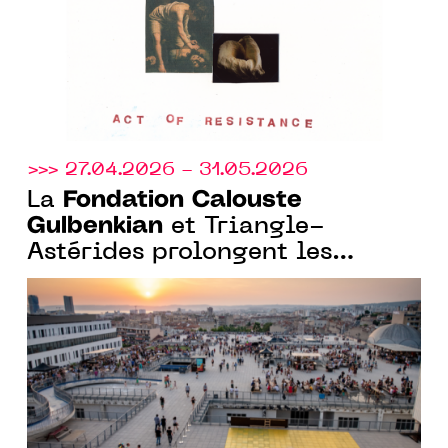
>>> 27.04.2026 - 31.05.2026
Fondation Calouste
La
Gulbenkian
et Triangle-
Astérides prolongent les
candidatures pour la résidence
curatoriale à la Friche la Belle
de Mai, Marseille