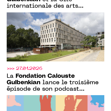
internationale des arts
annoncent la 4e édition du
programme de résidence
Curadores
>>> 27.01.2026
Fondation Calouste
La
Gulbenkian
lance le troisième
épisode de son podcast
consacré aux artistes
portugais et à leurs secrets de
création