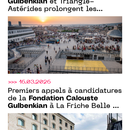
Gulbenkian
et Triangle-
Astérides prolongent les
candidatures pour la résidence
curatoriale à la Friche la Belle
de Mai, Marseille
>>> 16.03.2026
Premiers appels à candidatures
Fondation Calouste
de la
Gulbenkian
à La Friche Belle de
Mai et à la Bibliothèque
Gulbenkian et lancement du 4ᵉ
Prix Art Ensemble avec le