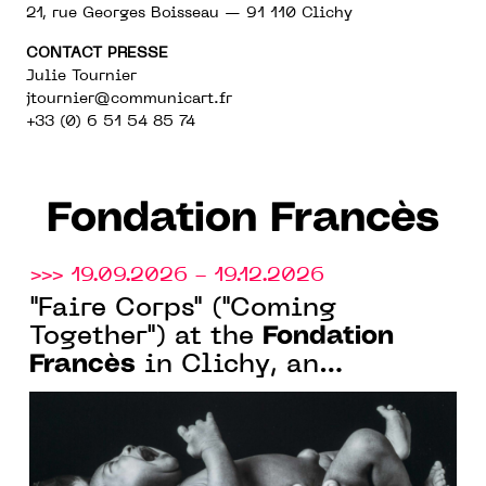
21, rue Georges Boisseau — 91 110 Clichy
CONTACT PRESSE
Julie Tournier
jtournier@communicart.fr
+33 (0) 6 51 54 85 74
Fondation Francès
>>> 19.09.2026 - 19.12.2026
"Faire Corps" ("Coming
Fondation
Together") at the
Francès
in Clichy, an
exhibition officially labeled as
part of the Bicentennial of
Photography, from September
17 to December 19, 2026