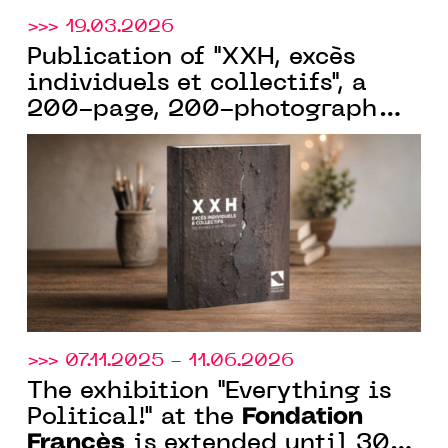
>>> 19.03.2026
Publication of "XXH, excès
individuels et collectifs", a
200-page, 200-photograph
book celebrating the 15th
Fondation
anniversary of the
Francès
. Available in
bookstores from March 19
>>> 07.11.2025 - 11.06.2026
The exhibition "Everything is
Fondation
Political!" at the
Francès
is extended until 30