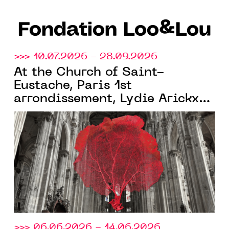
Fondation Loo&Lou
>>> 10.07.2026 - 28.09.2026
At the Church of Saint-
Eustache, Paris 1st
arrondissement, Lydie Arickx
Fondation Loo&Lou
and the
for
contemporary art present a
monumental coral displayed
in the nave at a height of 7
meters
>>> 06.06.2026 - 14.06.2026