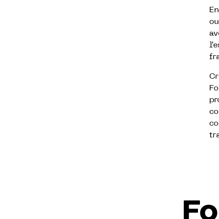
En
ou
av
l'
fr
Cr
Fo
pr
co
co
tr
Fo