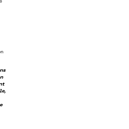
e
on
ns
on
nt
le,
re