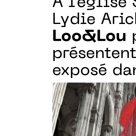
À l’église
Lydie Aric
Loo&Lou
p
présenten
exposé dan