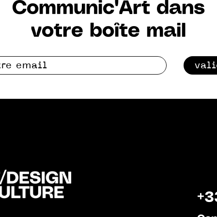
Communic'Art dans
votre boîte mail
val
+3