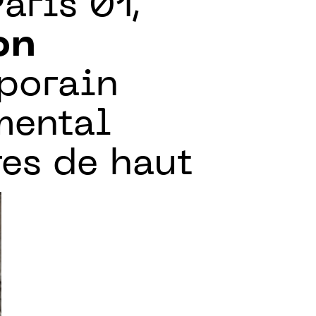
aris 01,
on
porain
mental
res de haut