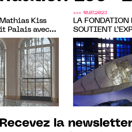
>>> 10.07.2023
Mathias Kiss
LA FONDATION 
t Palais avec
SOUTIENT L’EXP
ience entre art
MONDES" DE FL
rojet soutenu par
FESTIVAL CONS
u
METZ, DU 22 JU
Recevez la newslette