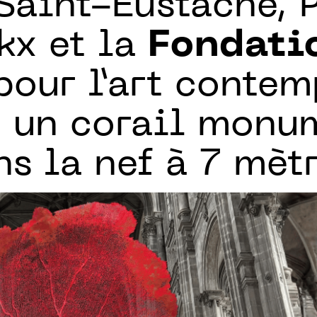
 Saint-Eustache, P
kx et la
Fondati
our l’art contem
t un corail monu
s la nef à 7 mèt