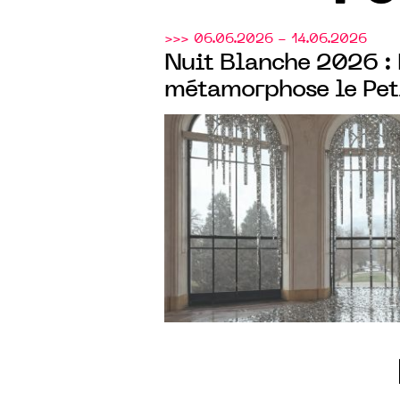
>>> 06.06.2026 - 14.06.2026
Nuit Blanche 2026 : 
métamorphose le Peti
"Liquid Mirror", expér
et architecture, un p
Fondation Loo&Lo
la