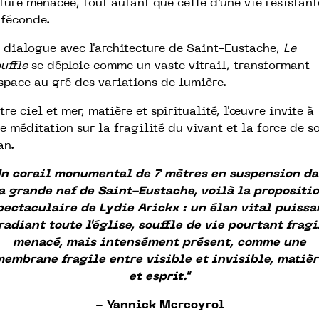
ture menacée, tout autant que celle d'une vie résistant
 féconde.
 dialogue avec l'architecture de Saint-Eustache,
Le
uffle
se déploie comme un vaste vitrail, transformant
espace au gré des variations de lumière.
tre ciel et mer, matière et spiritualité, l'œuvre invite à
e méditation sur la fragilité du vivant et la force de s
an.
Un corail monumental de 7 mètres en suspension da
a grande nef de Saint-Eustache, voilà la propositi
pectaculaire de Lydie Arickx : un élan vital puissa
radiant toute l'église, souffle de vie pourtant fragi
menacé, mais intensément présent, comme une
embrane fragile entre visible et invisible, matiè
et esprit."
- Yannick Mercoyrol