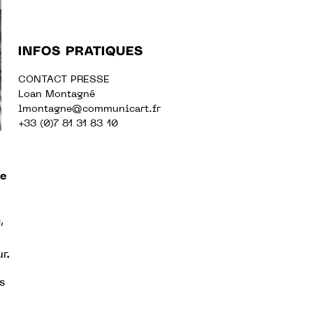
INFOS PRATIQUES
CONTACT PRESSE
Loan Montagné
lmontagne@communicart.fr
+33 (0)7 81 31 83 10
de
,
r.
s