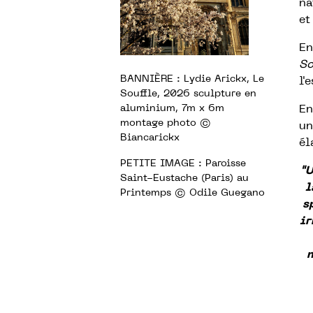
na
et
En
So
BANNIÈRE : Lydie Arickx, Le
l'
Souffle, 2026 sculpture en
aluminium, 7m x 6m
En
montage photo ©
un
Biancarickx
él
PETITE IMAGE : Paroisse
"
Saint-Eustache (Paris) au
l
Printemps © Odile Guegano
s
ir
m