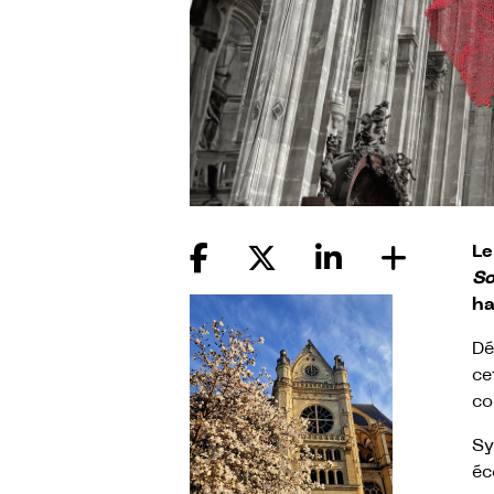
Le
So
ha
Dé
ce
co
Sy
éc