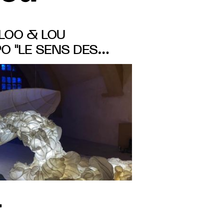
LOO & LOU
O "LE SENS DES
O ARNOLD AU
TELLATIONS DE
IN AU 2 SEPT. 2023
r