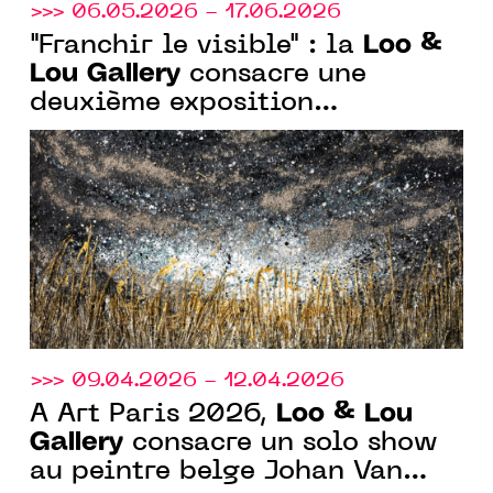
>>> 06.05.2026 - 17.06.2026
Loo &
"Franchir le visible" : la
Lou Gallery
consacre une
deuxième exposition
monographique à Pierre-Luc
Poujol.
>>> 09.04.2026 - 12.04.2026
Loo & Lou
À Art Paris 2026,
Gallery
consacre un solo show
au peintre belge Johan Van