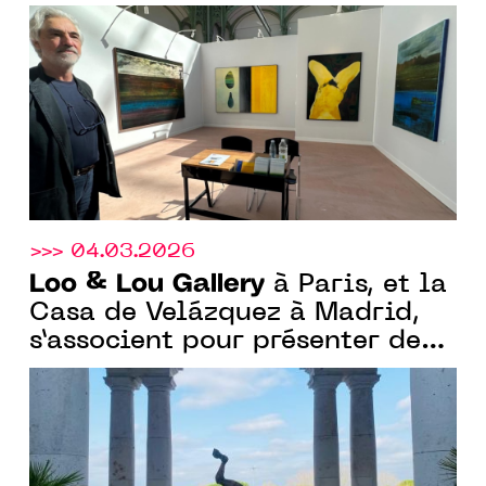
Mullem
>>> 04.03.2026
Loo & Lou Gallery
à Paris, et la
Casa de Velázquez à Madrid,
s’associent pour présenter deux
expositions conçues en
dialogue, avec Federico Miró
et Cédric Le Corf