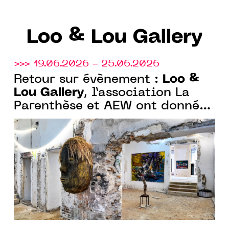
Loo & Lou Gallery
>>> 19.06.2026 - 25.06.2026
Loo &
Retour sur évènement :
Lou Gallery
, l’association La
Parenthèse et AEW ont donné
carte blanche à Olivier de
Sagazan dans un magnifique
hôtel particulier du XIXe
siècle à Paris.