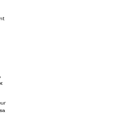
nt
,
 «
eur
 sa