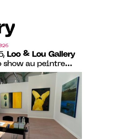
ry
2026
Loo & Lou Gallery
6,
o show au peintre
n Mullem