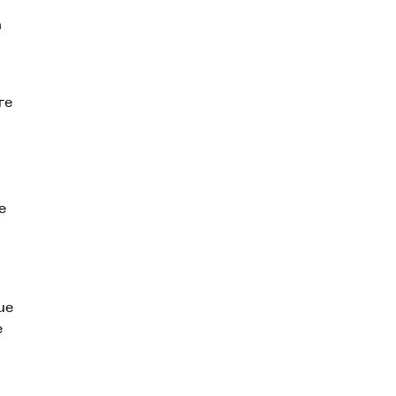
n
re
e
ue
e