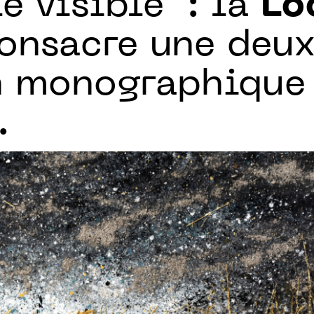
e visible" : la
Lo
onsacre une deu
n monographique 
.