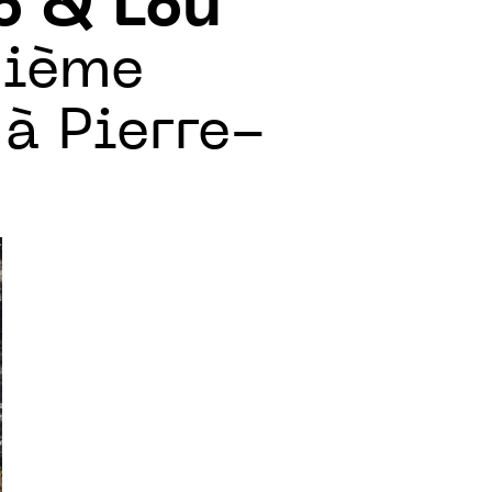
o & Lou
xième
à Pierre-