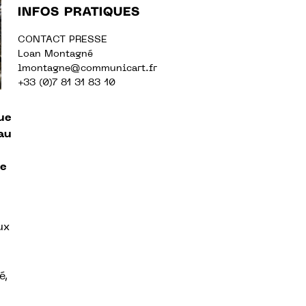
INFOS PRATIQUES
CONTACT PRESSE
Loan Montagné
lmontagne@communicart.fr
+33 (0)7 81 31 83 10
ue
au
ne
ux
é,