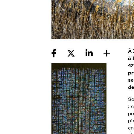
À 
à 
17
pr
se
de
So
: 
pr
pi
en