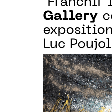
"Franchir l
Gallery
c
expositio
Luc Poujol