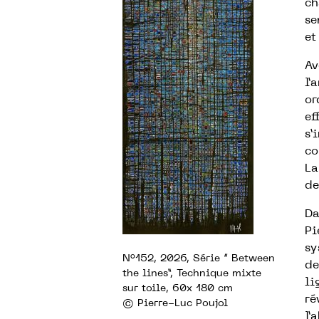
ch
se
et
Av
l’
or
ef
s’
co
La
de
Da
Pi
sy
N°152, 2026, Série “ Between
de
the lines”, Technique mixte
li
sur toile, 60x 180 cm
ré
© Pierre-Luc Poujol
l’