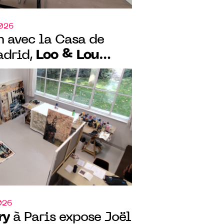
2026
n avec la Casa de
Loo & Lou
adrid,
à Paris "Aller-
ó
026
ry
à Paris expose Joël