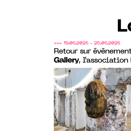
L
>>> 19.06.2026 - 25.06.2026
Retour sur évènement
Gallery
, l’association
AEW ont donné carte
Olivier de Sagazan d
magnifique hôtel par
XIXe siècle à Paris.