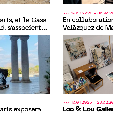
>>> 19.03.2026 - 30.04.
En collaboratio
aris, et la Casa
, s’associent
Velázquez de M
expositions
Gallery
exposera 
 avec Federico
retour", 1ère monographie en France
f
de Federico Mir
>>> 10.01.2026 - 28.02.2
Loo & Lou Galle
aris exposera