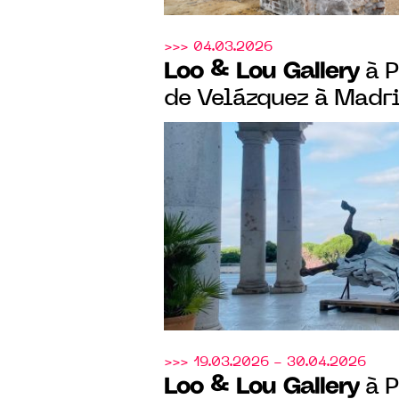
>>> 04.03.2026
Loo & Lou Gallery
à P
de Velázquez à Madrid
pour présenter deux 
conçues en dialogue,
Miró et Cédric Le Cor
>>> 19.03.2026 - 30.04.2026
Loo & Lou Gallery
à P