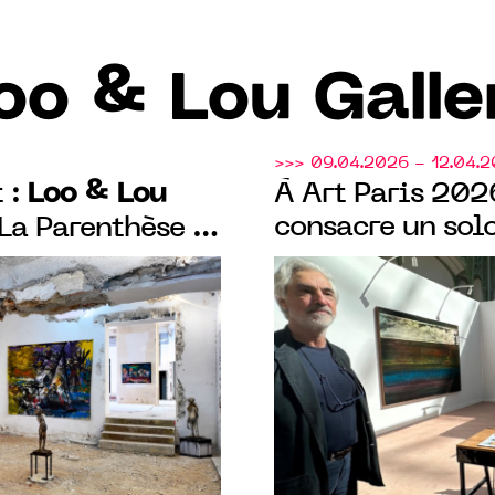
oo & Lou Galle
>>> 09.04.2026 - 12.04.
Loo & Lou
 :
À Art Paris 202
consacre un sol
 La Parenthèse et
belge Johan Va
 blanche à
ans un
ticulier du