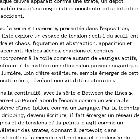
aque œuvre apparaît comme une strate, un dépôt
nsible issu d’une négociation constante entre intentio
 accident.
ec la série « Lisières », présentée dans l’exposition,
artiste explore un espace de tension : celui du seuil, ent
dre et chaos, figuration et abstraction, apparition et
facement. Herbes sèches, chardons et cendres
incorporent à la toile comme autant de vestiges actifs,
nférant à la matière une dimension presque organique.
 lumière, loin d’être extérieure, semble émerger de cett
nsité même, révélant une vitalité souterraine.
ns la continuité, avec la série « Between the lines »,
erre-Luc Poujol aborde l’écorce comme un véritable
stème d’inscription, comme un langage. Par la techniq
 dripping, devenu écriture, il fait émerger un réseau d
gnes et de tensions où la peinture agit comme un
vélateur des strates, donnant à percevoir, dans
abstraction, la mémoire silencieuse et condensée du