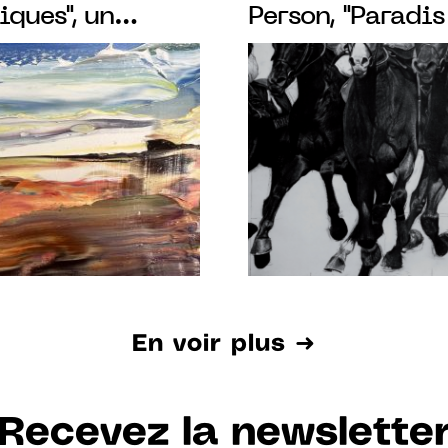
ques", un
Person, "Paradis
 à l’huile et à
au fusain et à 
 Mullem
En voir plus ➜
Recevez la newslette