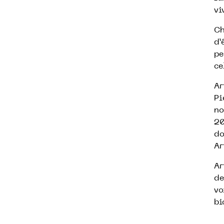
vi
Ch
d’
pe
ce
Ar
Pi
no
20
do
Ar
Ar
de
vo
bi