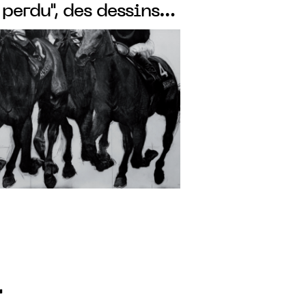
 perdu", des dessins
la gouache
r