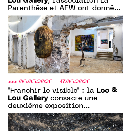
Lou Gallery
, l’association La
Parenthèse et AEW ont donné
carte blanche à Olivier de
Sagazan dans un magnifique
hôtel particulier du XIXe
siècle à Paris.
>>> 06.05.2026 - 17.06.2026
Loo &
"Franchir le visible" : la
Lou Gallery
consacre une
deuxième exposition
monographique à Pierre-Luc
Poujol.