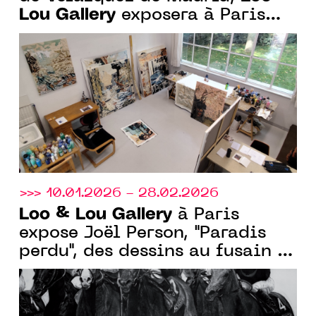
Lou Gallery
exposera à Paris
"Aller-retour", 1ère
monographie en France de
Federico Miró
>>> 10.01.2026 - 28.02.2026
Loo & Lou Gallery
à Paris
expose Joël Person, "Paradis
perdu", des dessins au fusain et
à la gouache