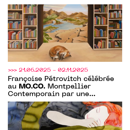
arts de Montpellier", les deux
expositions portées par le
MO.CO.
>>> 21.06.2025 - 02.11.2025
Françoise Pétrovitch célébrée
MO.CO.
au
Montpellier
Contemporain par une
monographie de 130 œuvres.