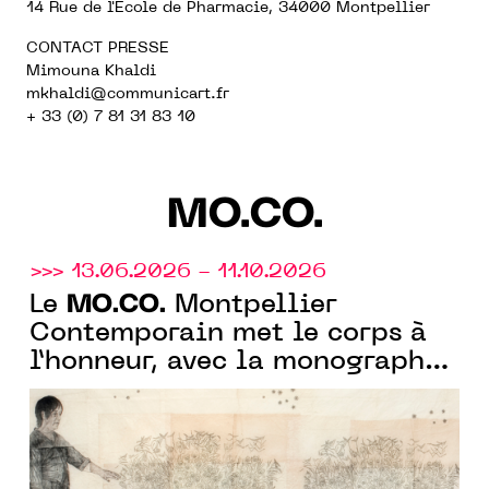
14 Rue de l'École de Pharmacie, 34000 Montpellier
CONTACT PRESSE
Mimouna Khaldi
mkhaldi@communicart.fr
+ 33 (0) 7 81 31 83 10
MO.CO.
>>> 13.06.2026 - 11.10.2026
MO.CO.
Le
Montpellier
Contemporain met le corps à
l’honneur, avec la monographie
de Kiki Smith et avec
l'exposition collective "À fleur
de peau"