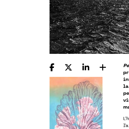
Pe
pr
in
la
pe
vi
ma
L'
l'