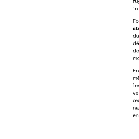
ru
in
Fo
st
du
dé
do
mo
En
mé
le
ve
œu
na
en