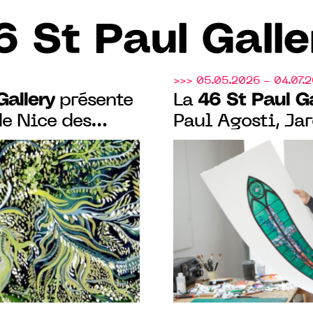
6 St Paul Galle
>>> 05.05.2026 - 04.07.
Gallery
46 St Paul Ga
présente
La
de Nice des
Paul Agosti, Jar
sary pour les
rétrospective en
dins"
perception