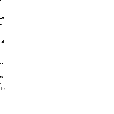
n
le
t,
 et
er
es
,
nte