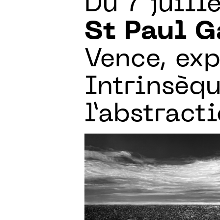
Du 7 juil
St Paul G
Vence, exp
Intrinsèqu
l’abstract