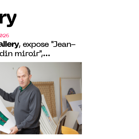
ry
2026
llery
, expose "Jean-
din miroir",
tre nature, science et