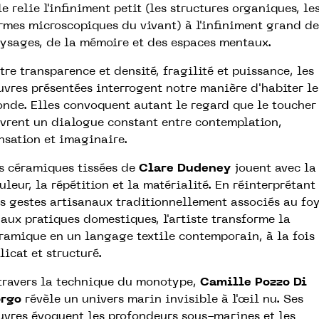
le relie l'infiniment petit (les structures organiques, le
rmes microscopiques du vivant) à l'infiniment grand de
ysages, de la mémoire et des espaces mentaux.
tre transparence et densité, fragilité et puissance, les
vres présentées interrogent notre manière d'habiter le
nde. Elles convoquent autant le regard que le toucher
vrent un dialogue constant entre contemplation,
nsation et imaginaire.
s céramiques tissées de
Clare Dudeney
jouent avec la
uleur, la répétition et la matérialité. En réinterprétant
s gestes artisanaux traditionnellement associés au fo
 aux pratiques domestiques, l'artiste transforme la
ramique en un langage textile contemporain, à la fois
licat et structuré.
travers la technique du monotype,
Camille Pozzo Di
rgo
révèle un univers marin invisible à l'œil nu. Ses
vres évoquent les profondeurs sous-marines et les