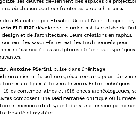
gosité, les œuvres deviennent des espaces de projectio
time où chacun peut confronter sa propre histoire.
ndé à Barcelone par Elisabet Urpí et Nacho Umpierrez, 
udio ELIURPI
développe un univers à la croisée de l'ar
 design et de l'architecture. Leurs créations en raphia
tournent les savoir-faire textiles traditionnels pour
nner naissance à des sculptures aériennes, organiques
uvantes.
fin,
Antoine Pierini
puise dans l'héritage
diterranéen et la culture gréco-romaine pour réinvent
s formes antiques à travers le verre. Entre techniques
rrières contemporaines et références archéologiques, s
vres composent une Méditerranée onirique où lumière
ture et mémoire dialoguent dans une tension permane
tre beauté et mystère.