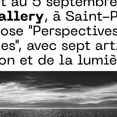
let au 5 septembr
allery
, à Saint-
ose "Perspective
es", avec sept art
ion et de la lumiè