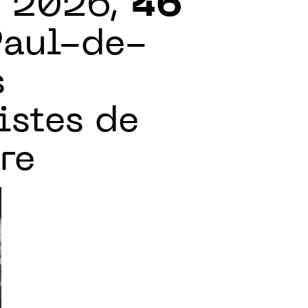
e 2026,
46
Paul-de-
s
istes de
re