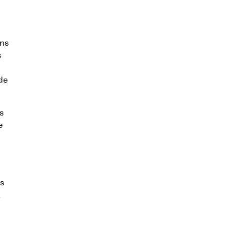
ns
s
de
s
e
s
à