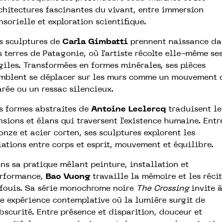
chitectures fascinantes du vivant, entre immersion
nsorielle et exploration scientifique.
s sculptures de
Carla Gimbatti
prennent naissance da
s terres de Patagonie, où l'artiste récolte elle-même se
giles. Transformées en formes minérales, ses pièces
mblent se déplacer sur les murs comme un mouvement 
rée ou un ressac silencieux.
s formes abstraites de
Antoine Leclercq
traduisent le
nsions et élans qui traversent l'existence humaine. Entr
onze et acier corten, ses sculptures explorent les
lations entre corps et esprit, mouvement et équilibre.
ns sa pratique mêlant peinture, installation et
rformance,
Bao Vuong
travaille la mémoire et les récit
fouis. Sa série monochrome noire
The Crossing
invite 
e expérience contemplative où la lumière surgit de
obscurité. Entre présence et disparition, douceur et