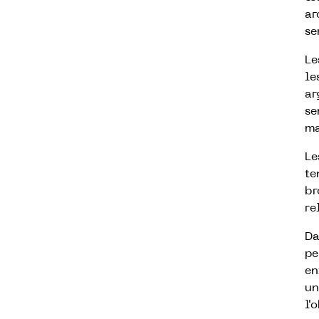
ar
se
Le
le
ar
se
ma
Le
te
br
re
Da
pe
en
un
l'