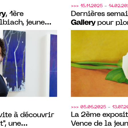
>>> 15.11.2025 - 14.02.2
ry
, 1ère
Dernières semai
lbiach, jeune
Gallery
pour plon
 la Villa Arson
sensible d’"Endl
Paul-de-Vence
>>> 05.06.2025 - 13.07.
La 2ème exposit
ite à découvrir
", une
Vence de la jeu