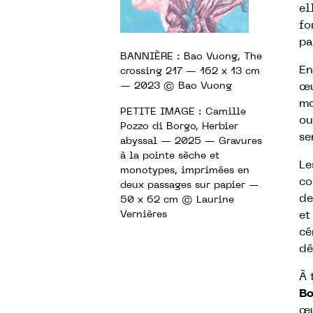
el
fo
pa
BANNIÈRE : Bao Vuong, The
En
crossing 217 — 162 x 13 cm
— 2023 © Bao Vuong
œu
mo
PETITE IMAGE : Camille
ou
Pozzo di Borgo, Herbier
se
abyssal — 2025 — Gravures
à la pointe sèche et
Le
monotypes, imprimées en
co
deux passages sur papier —
de
50 x 62 cm © Laurine
Vernières
et
cé
dé
À 
Bo
œu