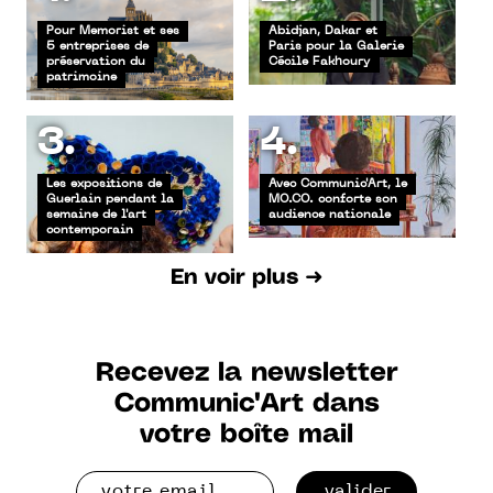
Pour Memorist et ses
Abidjan, Dakar et
5 entreprises de
Paris pour la Galerie
préservation du
Cécile Fakhoury
patrimoine
3.
4.
Les expositions de
Avec Communic'Art, le
Guerlain pendant la
MO.CO. conforte son
semaine de l'art
audience nationale
contemporain
En voir plus ➜
Recevez la newsletter
Communic'Art dans
votre boîte mail
valider