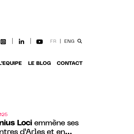
FR
|
ENG
L'EQUIPE
LE BLOG
CONTACT
2025
nius Loci
emmène ses
tres d’Arles et en