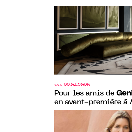
Sèvres & Mobilier na
Genius L
les Amis de
cocktail d’hiver
>>> 22.04.2025
Geni
Pour les amis de
en avant-première à A
prix Her Art qui célèb
commissariat de Mari
création féminine.