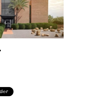
r
ider