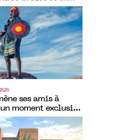
xposition "Othoniel
2025
ène ses amis à
 un moment exclusif
ecture .