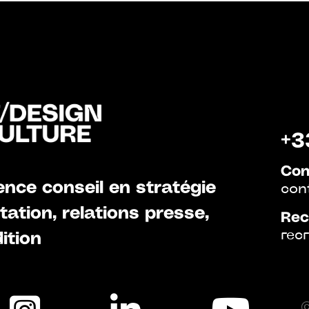
+3
Con
nce conseil en stratégie
con
ation, relations presse,
Rec
rec
ition
©