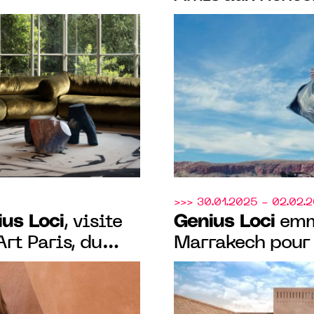
tional accueille
Avignon pour l'e
oci
pour son
COSMOS".
>>> 30.01.2025 - 02.02.
us Loci
Genius Loci
, visite
emm
rt Paris, du
Marrakech pour
re, sous le
d’art et d’archit
on Vignal, la