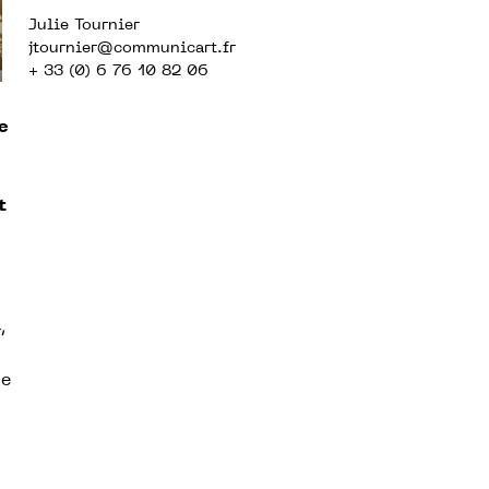
Julie Tournier
jtournier
@communicart.fr
+ 33 (0) 6 76 10 82 06
e
t
,
de