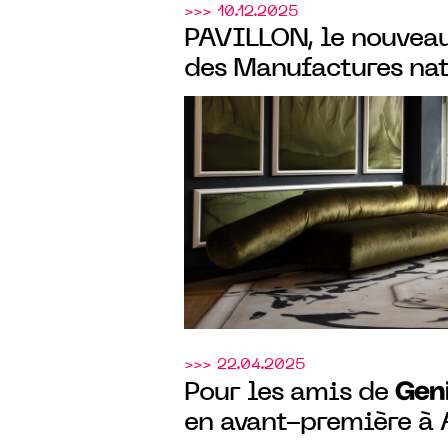
>>> 10.12.2025
PAVILLON, le nouve
des Manufactures na
Sèvres & Mobilier na
Genius L
les Amis de
cocktail d’hiver
>>> 22.04.2025
Geni
Pour les amis de
en avant-première à A