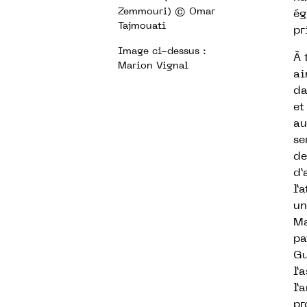
Zemmouri) © Omar
ég
Tajmouati
pr
Image ci-dessus :
À 
Marion Vignal
ai
da
et
au
se
de
d’
l’
un
Ma
pa
Gu
l’
l’
pr