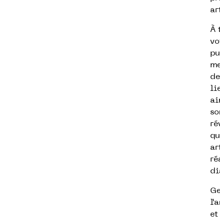
ar
À 
vo
pu
me
de
li
ai
so
ré
qu
ar
ré
di
Ge
l’
et