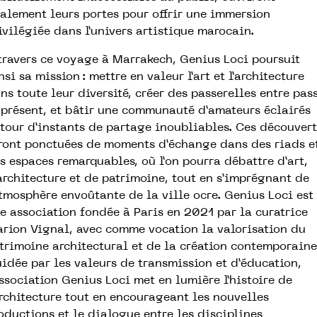
alement leurs portes pour offrir une immersion
ivilégiée dans l’univers artistique marocain.
travers ce voyage à Marrakech, Genius Loci poursuit
nsi sa mission : mettre en valeur l’art et l’architecture
ns toute leur diversité, créer des passerelles entre pas
 présent, et bâtir une communauté d’amateurs éclairés
tour d’instants de partage inoubliables. Ces découver
ront ponctuées de moments d’échange dans des riads e
s espaces remarquables, où l’on pourra débattre d’art,
architecture et de patrimoine, tout en s’imprégnant de
atmosphère envoûtante de la ville ocre. Genius Loci est
e association fondée à Paris en 2021 par la curatrice
rion Vignal, avec comme vocation la valorisation du
trimoine architectural et de la création contemporaine
idée par les valeurs de transmission et d’éducation,
association Genius Loci met en lumière l’histoire de
architecture tout en encourageant les nouvelles
oductions et le dialogue entre les disciplines