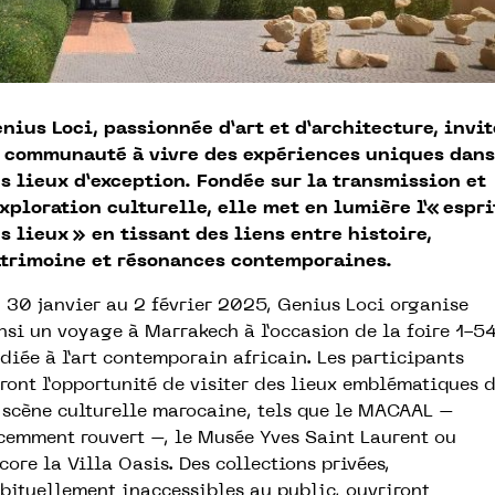
nius Loci, passionnée d’art et d’architecture, invit
 communauté à vivre des expériences uniques dans
s lieux d’exception. Fondée sur la transmission et
exploration culturelle, elle met en lumière l’« espri
s lieux » en tissant des liens entre histoire,
trimoine et résonances contemporaines.
 30 janvier au 2 février 2025, Genius Loci organise
nsi un voyage à Marrakech à l’occasion de la foire 1-54
diée à l’art contemporain africain. Les participants
ront l’opportunité de visiter des lieux emblématiques 
 scène culturelle marocaine, tels que le MACAAL –
cemment rouvert –, le Musée Yves Saint Laurent ou
core la Villa Oasis. Des collections privées,
bituellement inaccessibles au public, ouvriront