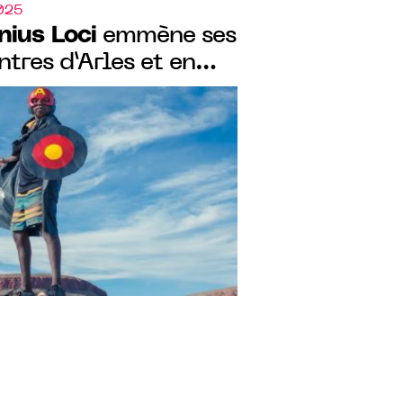
2025
nius Loci
emmène ses
tres d’Arles et en
xposition "Othoniel