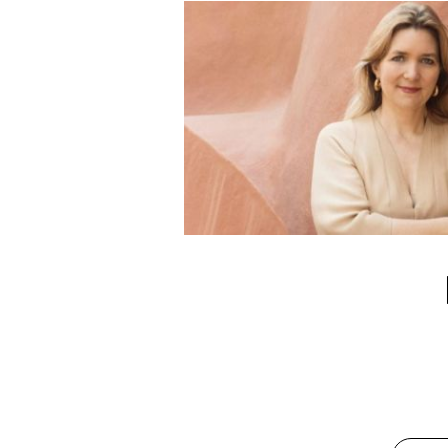
prix Her Art qui célèb
commissariat de Mari
création féminine.