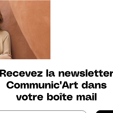
re, sous le
on Vignal, la
Recevez la newslette
Communic'Art dans
votre boîte mail