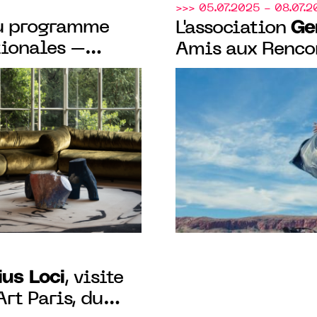
>>> 05.07.2025 - 08.07.
au programme
Ge
L'association
tionales –
Amis aux Rencon
tional accueille
Avignon pour l'e
oci
pour son
COSMOS".
us Loci
, visite
rt Paris, du