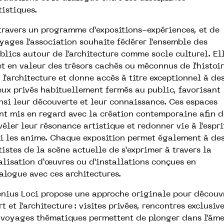
tistiques.
travers un programme d’expositions-expériences, et de
yages l’association souhaite fédérer l’ensemble des
blics autour de l’architecture comme socle culturel. El
t en valeur des trésors cachés ou méconnus de l’histoi
 l’architecture et donne accès à titre exceptionnel à de
eux privés habituellement fermés au public, favorisant
nsi leur découverte et leur connaissance. Ces espaces
nt mis en regard avec la création contemporaine afin d
véler leur résonance artistique et redonner vie à l’espri
i les anime. Chaque exposition permet également à de
tistes de la scène actuelle de s’exprimer à travers la
alisation d’œuvres ou d’installations conçues en
alogue avec ces architectures.
nius Loci propose une approche originale pour découv
art et l’architecture : visites privées, rencontres exclusiv
 voyages thématiques permettent de plonger dans l’âm