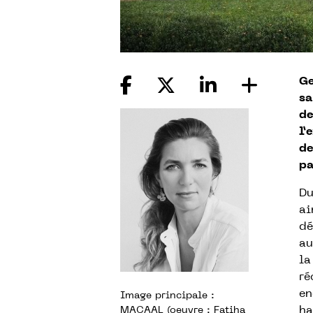
Ge
sa
de
l’
de
pa
Du
ai
dé
au
la
ré
en
Image principale :
ha
MACAAL (oeuvre : Fatiha