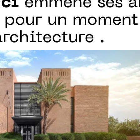
ci
emmène ses a
 pour un moment 
architecture .