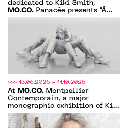
dedicated to Kiki Smith,
MO.CO.
Panacée presents “À
fleur de peau”, a collection
exhibition on monstrosity
>>> 13.06.2026 - 11.10.2026
MO.CO.
At
Montpellier
Contemporain, a major
monographic exhibition of Kiki
Smith celebrating 40 years of
artistic practice