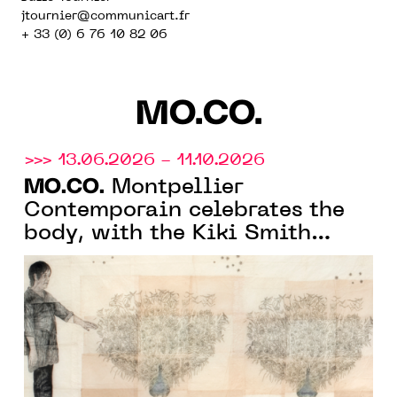
jtournier
@communicart.fr
+ 33 (0) 6 76 10 82 06
MO.CO.
>>> 13.06.2026 - 11.10.2026
MO.CO.
Montpellier
Contemporain celebrates the
body, with the Kiki Smith
monograph exhibition and the
group show "À fleur de peau"