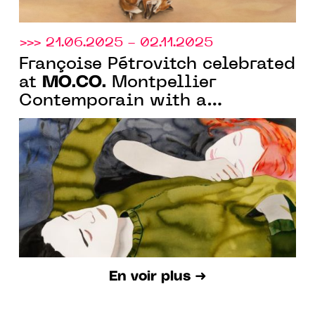
>>> 21.06.2025 - 02.11.2025
Françoise Pétrovitch celebrated
MO.CO.
at
Montpellier
Contemporain with a
monographic show of 130
works
En voir plus ➜