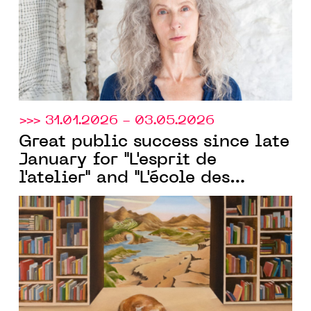
>>> 31.01.2026 - 03.05.2026
Great public success since late
January for "L'esprit de
l'atelier" and "L'école des
beaux-arts de Montpellier," the
two exhibitions organized by
MO.CO.