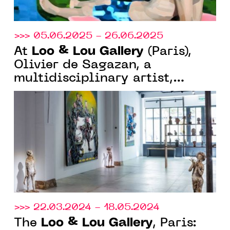
>>> 05.06.2025 - 26.06.2025
Loo & Lou Gallery
At
(Paris),
Olivier de Sagazan, a
multidisciplinary artist,
continues his large-format
research into body and matter.
>>> 22.03.2024 - 18.05.2024
Loo & Lou Gallery
The
, Paris: