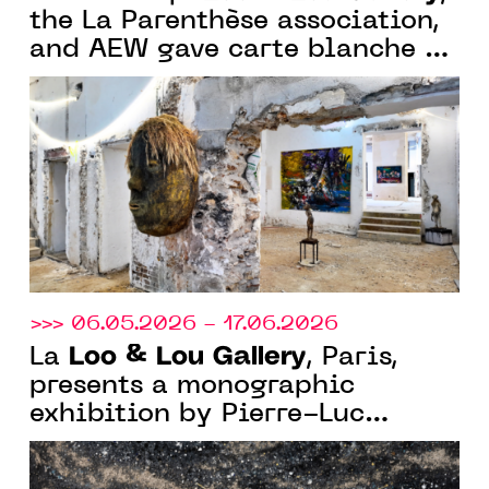
the La Parenthèse association,
and AEW gave carte blanche to
Olivier de Sagazan in a
magnificent 19th-century
Parisian mansion in Paris
>>> 06.05.2026 - 17.06.2026
Loo & Lou Gallery
La
, Paris,
presents a monographic
exhibition by Pierre-Luc
Poujol, “Franchir le visible”