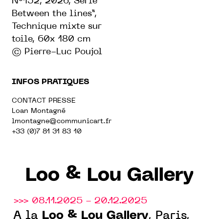
N°152, 2026, Série “
Between the lines”,
Technique mixte sur
toile, 60x 180 cm
© Pierre-Luc Poujol
INFOS PRATIQUES
CONTACT PRESSE
Loan Montagné
lmontagne@communicart.fr
+33 (0)7 81 31 83 10
Loo & Lou Gallery
>>> 08.11.2025 - 20.12.2025
Loo & Lou Gallery
À la
, Paris,