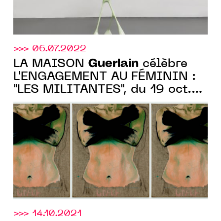
>>> 06.07.2022
Guerlain
LA MAISON
célèbre
L'ENGAGEMENT AU FÉMININ :
"LES MILITANTES", du 19 oct.
au 14 nov. 2022, au 68 Champs
Elysée, Paris
>>> 14.10.2021