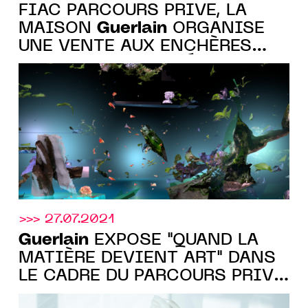
FIAC PARCOURS PRIVÉ, LA
Guerlain
MAISON
ORGANISE
UNE VENTE AUX ENCHÈRES
D’ŒUVRES CERTIFIÉES NFT
DANS LE CADRE DE SON
EXPOSITION « QUAND LA
MATIERE DEVIENT ART »
>>> 27.07.2021
Guerlain
EXPOSE "QUAND LA
MATIÈRE DEVIENT ART" DANS
LE CADRE DU PARCOURS PRIVÉ
DE LA FIAC 2021