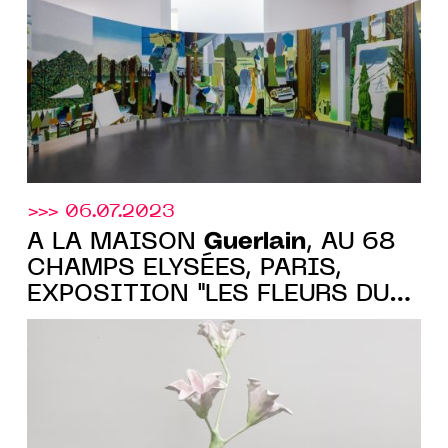
Basel Paris
>>> 06.07.2023
Guerlain
À LA MAISON
, AU 68
CHAMPS ELYSÉES, PARIS,
EXPOSITION "LES FLEURS DU
MAL", DU 18 OCT. AU 13 NOV.
2023