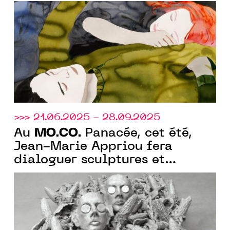
monographie de 130 œuvres.
>>> 21.06.2025 - 28.09.2025
MO.CO.
Au
Panacée, cet été,
Jean-Marie Appriou fera
dialoguer sculptures et
éléments, explorant la
matérialité, donnant forme à
l’informe.