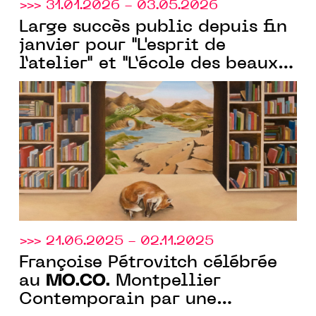
>>> 31.01.2026 - 03.05.2026
Large succès public depuis fin
janvier pour "L'esprit de
l’atelier" et "L’école des beaux-
arts de Montpellier", les deux
expositions portées par le
MO.CO.
>>> 21.06.2025 - 02.11.2025
Françoise Pétrovitch célébrée
MO.CO.
au
Montpellier
Contemporain par une