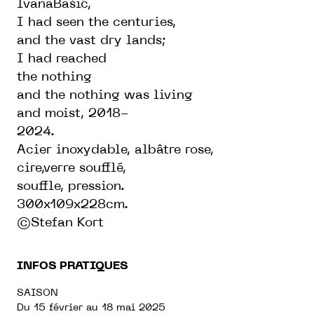
IvanaBašić,
I had seen the centuries,
and the vast dry lands;
I had reached
the nothing
and the nothing was living
and moist,
2018-
2024.
Acier inoxydable, albâtre rose,
cire,verre soufflé,
souffle, pression.
300x109x228cm.
©Stefan Kort
INFOS PRATIQUES
SAISON
Du 15 février au 18 mai 2025