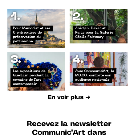
1.
2.
Pour Memorist et ses
Abidjan, Dakar et
5 entreprises de
Paris pour la Galerie
préservation du
Cécile Fakhoury
patrimoine
3.
4.
Les expositions de
Avec Communic'Art, le
Guerlain pendant la
MO.CO. conforte son
semaine de l'art
audience nationale
contemporain
En voir plus ➜
Recevez la newsletter
Communic'Art dans