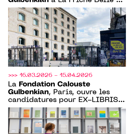
Gulbenkian
à La Friche Belle de
Mai et à la Bibliothèque
Gulbenkian et lancement du 4ᵉ
Prix Art Ensemble avec le
CENTQUATRE-PARIS
>>> 16.03.2026 - 15.04.2026
Fondation Calouste
La
Gulbenkian
, Paris, ouvre les
candidatures pour EX-LIBRIS,
sa nouvelle résidence
artistique au cœur de la
bibliothèque Gulbenkian