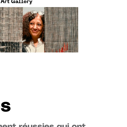
 Art Gallery
es
ent réussies qui ont