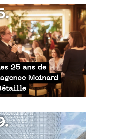
6.
Les 25 ans de
l'agence Moinard
Bétaille
9.