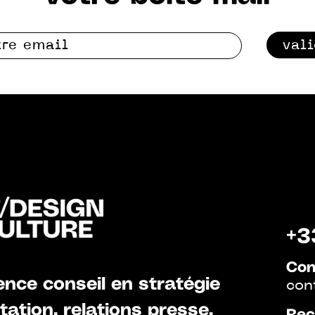
val
+3
Con
nce conseil en stratégie
con
ation, relations presse,