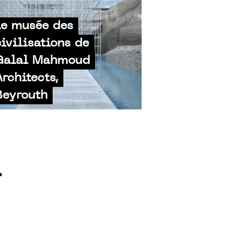
Le musée des
civilisations de
Galal Mahmoud
Architects,
Beyrouth
r