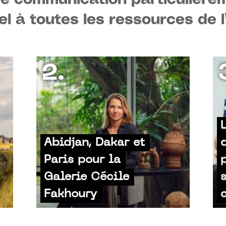
el à toutes les ressources de 
2.
Abidjan, Dakar et
Paris pour la
Galerie Cécile
Fakhoury