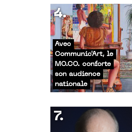
4.
Avec
Communic'Art, le
MO.CO. conforte
son audience
nationale
7.