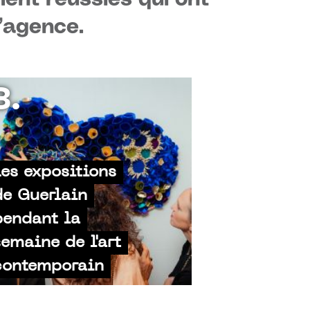
l’agence.
3.
Les expositions
de Guerlain
pendant la
semaine de l'art
contemporain