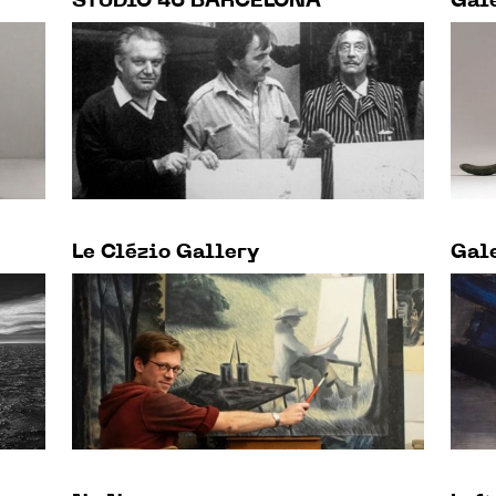
STUDIO 46 BARCELONA
Gale
Le Clézio Gallery
Gale