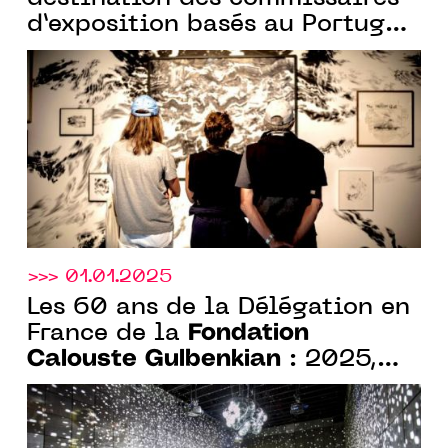
d’exposition basés au Portugal
par la Fondation Galouste
Culbenkian et la Cité
internationale des arts
>>> 01.01.2025
Les 60 ans de la Délégation en
Fondation
France de la
Calouste Gulbenkian
: 2025,
nouvelle année forte du
Portugal