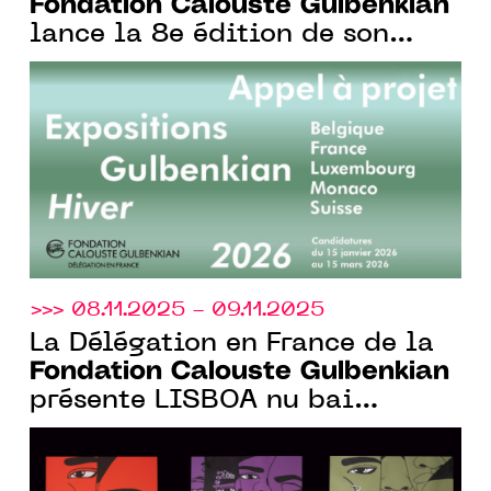
Fondation Calouste Gulbenkian
lance la 8e édition de son
appel à projets bi-annuel et
ouvert aux institutions
culturelles de l’Europe
francophone
>>> 08.11.2025 - 09.11.2025
La Délégation en France de la
Fondation Calouste Gulbenkian
présente LISBOA nu bai
PARIS*, un programme musical,
à la Gaîté Lyrique