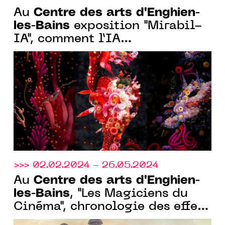
Centre des arts d'Enghien-
Au
les-Bains
exposition "Mirabil-
IA", comment l’IA
métamorphose la création
>>> 02.02.2024 - 26.05.2024
Centre des arts d'Enghien-
Au
les-Bains
, "Les Magiciens du
Cinéma", chronologie des effets
spéciaux, du 02 février au 26