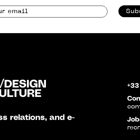
Sub
+33
Con
con
s relations, and e-
Job
rec