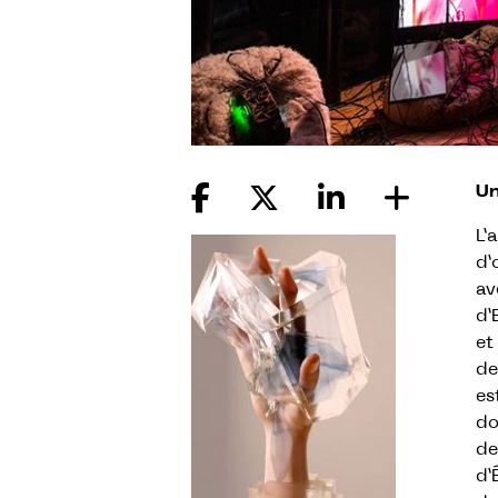
Un
L’
d’
av
d’
et
de
es
do
de
d’