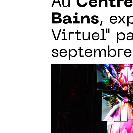
Au
Centre
Bains
, ex
Virtuel" p
septembre