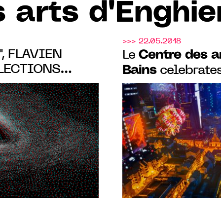
 arts d'Enghie
>>> 22.05.2018
, FLAVIEN
Centre des ar
Le
LECTIONS
Bains
celebrates
OLOGRAPHIE AT
Bains Numériqu
TS D'ENGHIEN