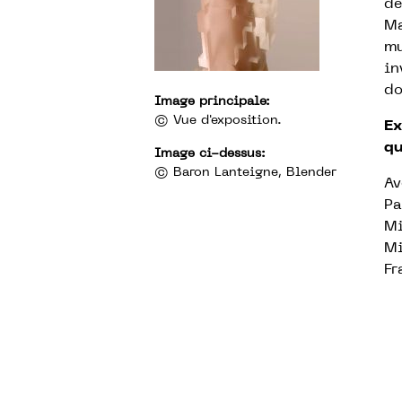
de
Ma
mu
in
do
Image principale:
© Vue d'exposition.
Ex
qu
Image ci-dessus:
© Baron Lanteigne, Blender
Av
Pa
Mi
Mi
Fr