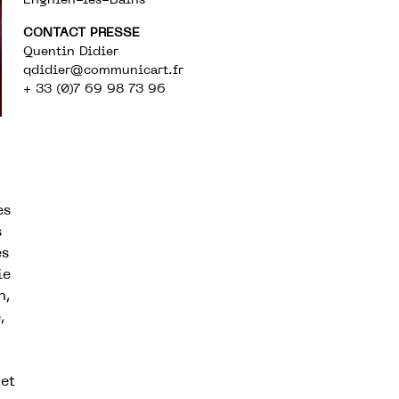
Enghien-les-Bains
CONTACT PRESSE
Quentin Didier
qdidier@communicart.fr
+ 33 (0)7 69 98 73 96
es
s
es
ie
n,
,
 et