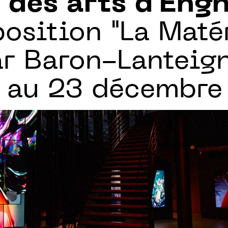
 des arts d'Eng
position "La Maté
ar Baron-Lanteig
 au 23 décembre