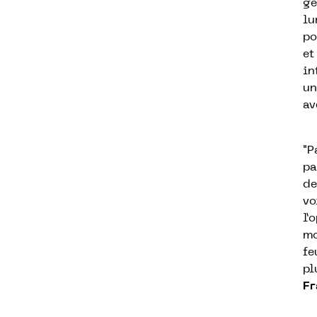
ge
lu
po
et
in
un
av
"P
pa
de
vo
l’
mo
fe
pl
Fr