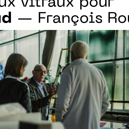
ux vitraux pour
ud
— François Ro