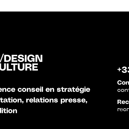
+3
Con
nce conseil en stratégie
con
ation, relations presse,
Rec
rec
ition