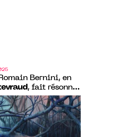
2025
Romain Bernini, en
tevraud
, fait résonner
 d’Art moderne par
sitions inattendues