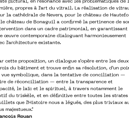
ste pictural, en résonance avec les problématiques de 
mière, propres à l’art du vitrail. La réalisation de vitra
ur la cathédrale de Nevers, pour le château de Hautefo
 le château de Bonaguil a confirmé la pertinence de so
tervention dans un cadre patrimonial, en garantissant
e œuvre contemporaine dialoguant harmonieusement
ec l’architecture existante.
ar cette proposition, un dialogue s’opère entre les deux
rois du bâtiment et trouve enfin sa résolution, d’un poi
 vue symbolique, dans la tentative de conciliation —
ire de réconciliation — entre la transparence et
opacité, le laïc et le spirituel, à travers notamment le
tif du triskèle, et en définitive entre toutes les strates
uillets que l’Histoire nous a légués, des plus triviaux a
us majestueux."
ancois Rouan