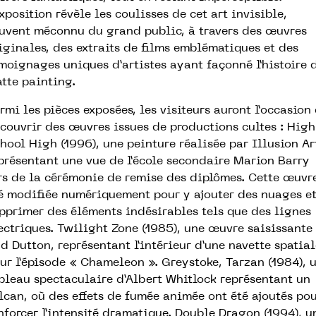
exposition révèle les coulisses de cet art invisible,
uvent méconnu du grand public, à travers des œuvres
iginales, des extraits de films emblématiques et des
moignages uniques d’artistes ayant façonné l’histoire 
tte painting.
rmi les pièces exposées, les visiteurs auront l’occasion
couvrir des œuvres issues de productions cultes : High
hool High (1996), une peinture réalisée par Illusion Ar
présentant une vue de l’école secondaire Marion Barry
rs de la cérémonie de remise des diplômes. Cette œuvr
é modifiée numériquement pour y ajouter des nuages e
pprimer des éléments indésirables tels que des lignes
ectriques. Twilight Zone (1985), une œuvre saisissante
d Dutton, représentant l’intérieur d’une navette spatial
ur l’épisode « Chameleon ». Greystoke, Tarzan (1984), 
bleau spectaculaire d’Albert Whitlock représentant un
lcan, où des effets de fumée animée ont été ajoutés po
nforcer l’intensité dramatique. Double Dragon (1994), u