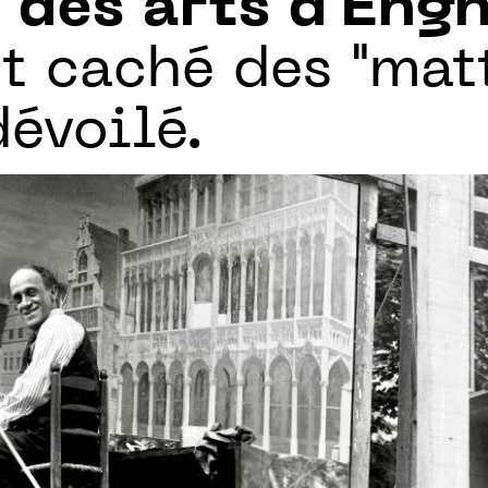
 des arts d'Eng
art caché des "mat
dévoilé.