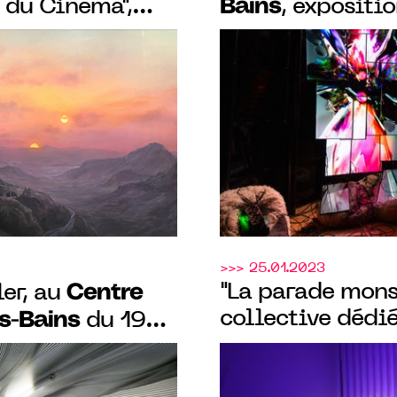
Bains
s du Cinéma",
, expositi
s spéciaux, du
Virtuel" par Ba
i 2024
septembre au 2
>>> 25.01.2023
Centre
"La parade mons
er, au
collective dédié
es-Bains
du 19
Centre des a
au
023
Bains
, jusqu’au