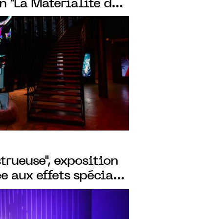
on "La Matérialité du
ron-Lanteigne, du 20
3 décembre 2023
trueuse", exposition
e aux effets spéciaux
rts d'Enghien-les-
 26 mars 2023