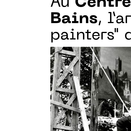
Au
Centre
Bains
, l’
painters" 