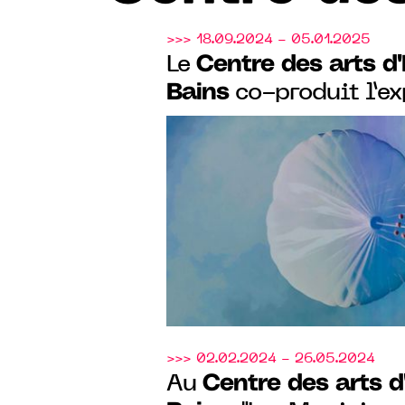
>>> 18.09.2024 - 05.01.2025
Centre des arts d'
Le
Bains
co-produit l’ex
"Encoder l’Espace" av
de l’Espace du Cnes
>>> 02.02.2024 - 26.05.2024
Centre des arts d
Au