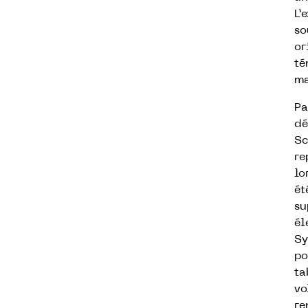
L’
so
or
té
ma
Pa
dé
Sc
re
lo
ét
su
él
Sy
po
ta
vo
re