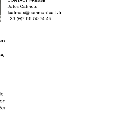
CONTACT PRESSE
Jules Calmets
jcalmets
@communicart.fr
+33 (0)7 66 52 74 45
on
e,
de
ion
éer