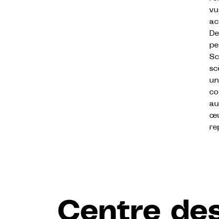
vu
ac
De
pe
Sc
sc
un
co
au
œu
re
Centre des