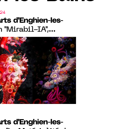
024
rts d'Enghien-les-
 "Mirabil-IA",
étamorphose la
rts d'Enghien-les-