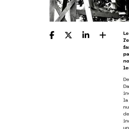
Le
l’
fa
pa
no
le
De
Da
in
la
nu
de
in
un