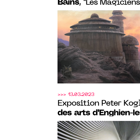
Bains
, "Les Magicien
chronologie des effet
02 février au 26 ma
>>> 13.03.2023
Exposition Peter Kogl
des arts d'Enghien-l
avril au 09 juillet 2