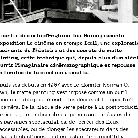
 centre des arts d’Enghien-les-Bains présente
exposition Le cinéma en trompe l’œil, une explorati
scinante de l’histoire et des secrets du matte
inting, cette technique qui, depuis plus d’un siècl
urrit l’imaginaire cinématographique et repousse
s limites de la création visuelle.
puis ses débuts en 1907 avec le pionnier Norman O.
wn, le matte painting s’est imposé comme un outil
contournable pour étendre les décors et tromper l’œil 
 caméra. De la plaque de verre peinte à la postproduct
mérique, cette discipline a permis aux cinéastes de cr
s paysages spectaculaires, de recréer des lieux
accessibles, ou de plonger les spectateurs dans des
ivers fantastiques, tout en restant imperceptible.