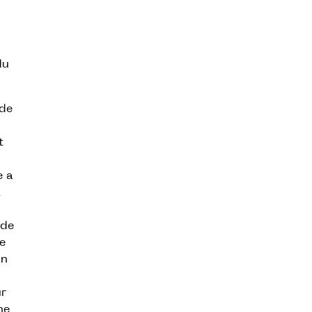
du
 de
t
e a
t
 de
e
un
ur
ne