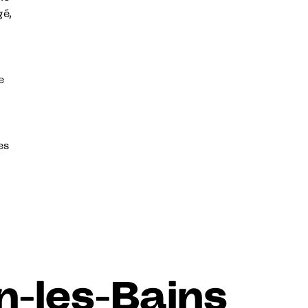
gé,
e
es
n-les-Bains