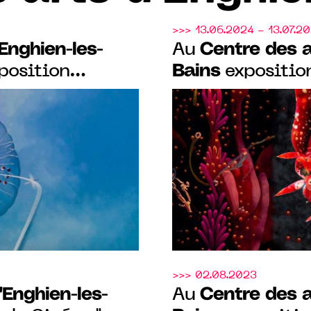
>>> 13.06.2024 - 13.07.2
Enghien-les-
Centre des a
Au
Bains
position
exposition
ec l’Observatoire
comment l’IA m
création
>>> 02.08.2023
'Enghien-les-
Centre des a
Au