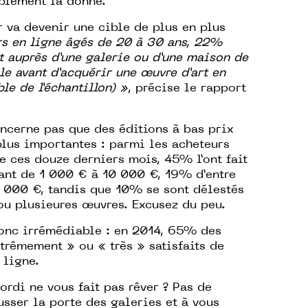
iblement la donne.
r va devenir une cible de plus en plus
rs en ligne âgés de 20 à 30 ans,
22%
at auprès d’une galerie ou d’une maison de
le avant d’acquérir une œuvre d’art en
le de l’échantillon) »
, précise le rapport
oncerne pas que des éditions à bas prix
lus importantes : parmi les acheteurs
e ces douze derniers mois, 45% l’ont fait
lant de 1 000 € à 10 000 €, 19% d’entre
 000 €, tandis que 10% se sont délestés
u plusieures œuvres. Excusez du peu.
 donc irrémédiable : en 2014, 65% des
trêmement » ou « très » satisfaits de
 ligne.
ordi ne vous fait pas rêver ? Pas de
sser la porte des galeries et à vous