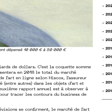
20
20
20
202
20
201
ont dépensé 10 000 € à 50 000 €
201
201
iards de dollars. C’est la coquette somme
sentera en 2018 le total du marché
201
e l’art en ligne selon
Hiscox
, l’assureur
201
é (entre autres) dans les objets d’art et
euxième rapport annuel est à observer à
201
pour tracer les contours du business de
évisions se confirment, le marché de l’art