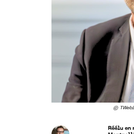
© TWebis
Réélu en 