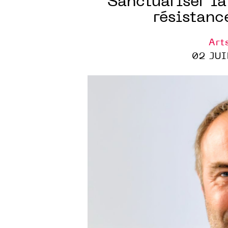
"Sanctuariser la
résistanc
Art
02 JUI