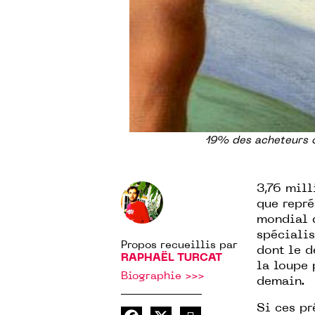
19% des acheteurs 
3,76 mill
que repré
mondial d
spécialis
Propos recueillis par
dont le d
RAPHAËL TURCAT
la loupe 
Biographie >>>
demain.
Si ces pr