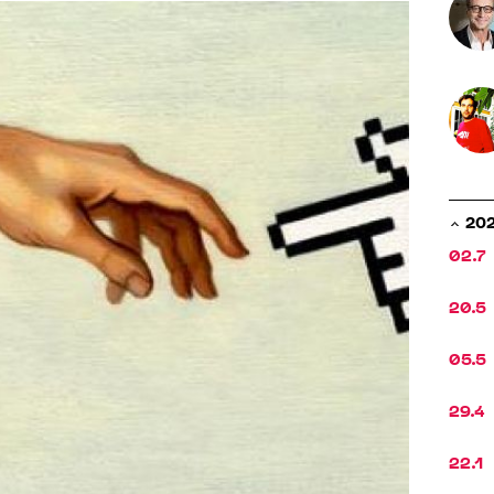
20
02.7
20.5
05.5
29.4
22.1