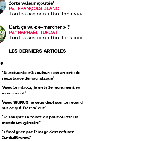
forte valeur ajoutée"
Par FRANÇOIS BLANC
Toutes ses contributions >>>
L’art, ça va « e-marcher » ?
Par RAPHAËL TURCAT
Toutes ses contributions >>>
LES DERNIERS ARTICLES
26
"Sanctuariser la culture est un acte de
résistance démocratique"
"Avec le miroir, je mets le monument en
mouvement"
"Avec WURUS, je veux déplacer le regard
sur ce qui fait valeur"
"Je sculpte la fonction pour ouvrir un
monde imaginaire"
"Témoigner par l'image c'est refuser
l’indifférence."