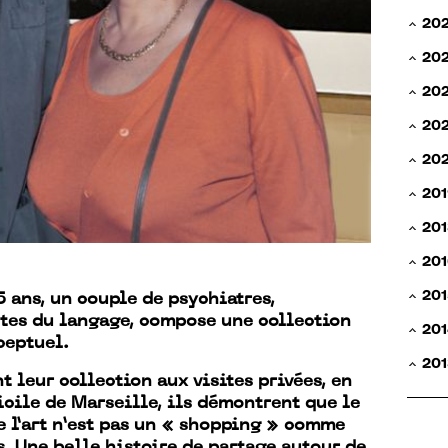
20
20
20
202
20
201
201
201
201
 ans, un couple de psychiatres,
stes du langage, compose une collection
201
nceptuel.
201
t leur collection aux visites privées, en
cile de Marseille, ils démontrent que le
 l’art n’est pas un « shopping » comme
s. Une belle histoire de partage autour de