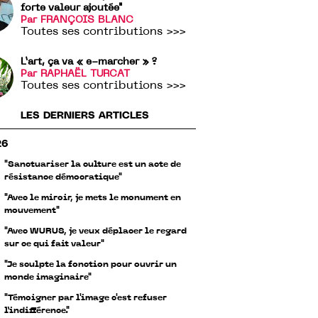
forte valeur ajoutée"
Par FRANÇOIS BLANC
Toutes ses contributions >>>
L’art, ça va « e-marcher » ?
Par RAPHAËL TURCAT
Toutes ses contributions >>>
LES DERNIERS ARTICLES
26
"Sanctuariser la culture est un acte de
résistance démocratique"
"Avec le miroir, je mets le monument en
mouvement"
"Avec WURUS, je veux déplacer le regard
sur ce qui fait valeur"
"Je sculpte la fonction pour ouvrir un
monde imaginaire"
"Témoigner par l'image c'est refuser
l’indifférence."