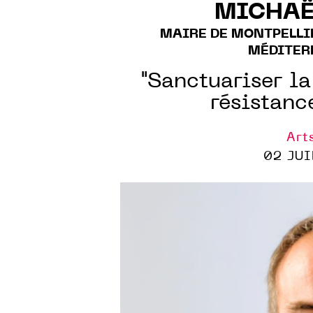
MICHAË
MAIRE DE MONTPELLI
MÉDITER
"Sanctuariser la
résistanc
Art
02 JUI