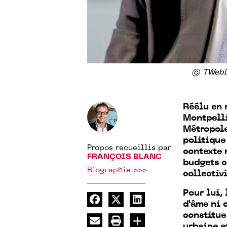
© TWebis
Réélu en 
Montpelli
Métropole
politique
Propos recueillis par
contexte 
FRANÇOIS BLANC
budgets c
Biographie >>>
collectivi
Pour lui,
d’âme ni d
constitue