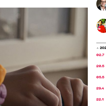
20
02.7
20.5
05.5
29.4
22.1