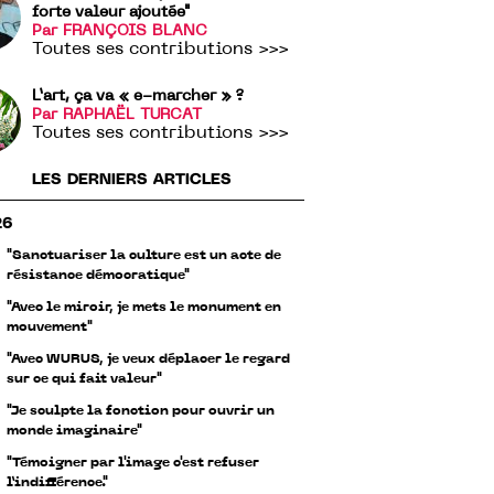
forte valeur ajoutée"
Par FRANÇOIS BLANC
Toutes ses contributions >>>
L’art, ça va « e-marcher » ?
Par RAPHAËL TURCAT
Toutes ses contributions >>>
LES DERNIERS ARTICLES
26
"Sanctuariser la culture est un acte de
résistance démocratique"
"Avec le miroir, je mets le monument en
mouvement"
"Avec WURUS, je veux déplacer le regard
sur ce qui fait valeur"
"Je sculpte la fonction pour ouvrir un
monde imaginaire"
"Témoigner par l'image c'est refuser
l’indifférence."