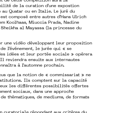
t de cette compétition aura la
ilité de la curation d’une expostion
 au Quatar ou en Italie. Le juré du
est composé entre autres d’Hans Ulrich
Rem Koolhaas, Miuccia Prada, Nadine
 Sheikha al Mayassa (la princesse du
er une vidéo développant leur proposition
 de l’événement, le jurée qui « se
des idées et leur portée sociale » opérera
Il reviendra ensuite aux internautes
onnaîtra à l’automne prochain.
cus que la notion de « commissariat » ne
stitutions. Ils comptent sur la capacité
eux les différentes possibilités offertes
mment sociaux, dans une approche
s de thématiques, de mediums, de formats
n curatoriale répondant aux critères du