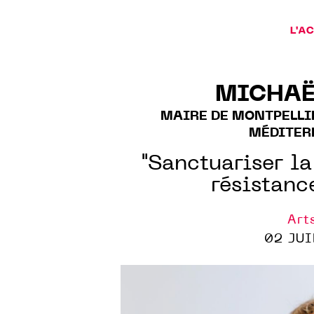
L'A
MICHAË
MAIRE DE MONTPELLI
MÉDITER
"Sanctuariser la
résistanc
Art
02 JUI