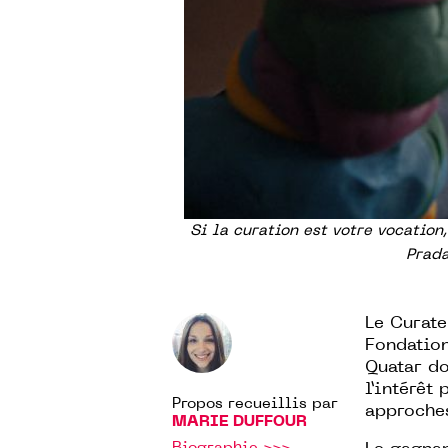
Si la curation est votre vocatio
Prada
Le
Curat
Fondatio
Quatar
don
l’intérêt
Propos recueillis par
approches
MARIE DUFFOUR
Biographie >>>