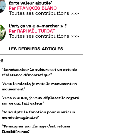
forte valeur ajoutée"
Par FRANÇOIS BLANC
Toutes ses contributions >>>
L’art, ça va « e-marcher » ?
Par RAPHAËL TURCAT
Toutes ses contributions >>>
LES DERNIERS ARTICLES
26
"Sanctuariser la culture est un acte de
résistance démocratique"
"Avec le miroir, je mets le monument en
mouvement"
"Avec WURUS, je veux déplacer le regard
sur ce qui fait valeur"
"Je sculpte la fonction pour ouvrir un
monde imaginaire"
"Témoigner par l'image c'est refuser
l’indifférence."