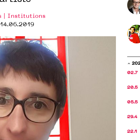
s | Institutions
14.06.2019
20
02.7
20.5
05.5
29.4
22.1