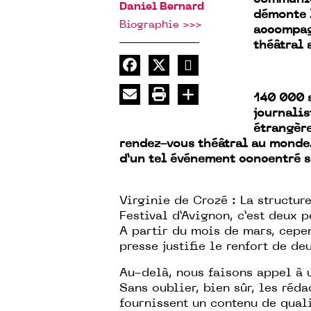
Daniel Bernard
démonte 
Biographie >>>
accompag
théâtral
140 000 s
journalis
étrangère
rendez-vous théâtral au monde
d’un tel événement concentré su
Virginie de Crozé : La structu
Festival d’Avignon, c’est deux 
A partir du mois de mars, cepe
presse justifie le renfort de d
Au-delà, nous faisons appel à u
Sans oublier, bien sûr, les réd
fournissent un contenu de qualit