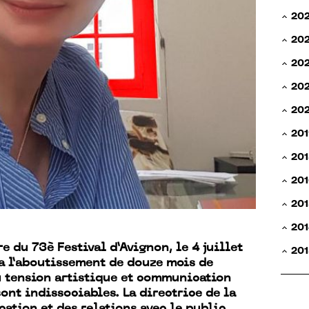
20
20
20
202
20
201
201
201
201
201
re du 73è Festival d’Avignon, le 4 juillet
201
a l’aboutissement de douze mois de
ù tension artistique et communication
sont indissociables. La directrice de la
tion et des relations avec le public