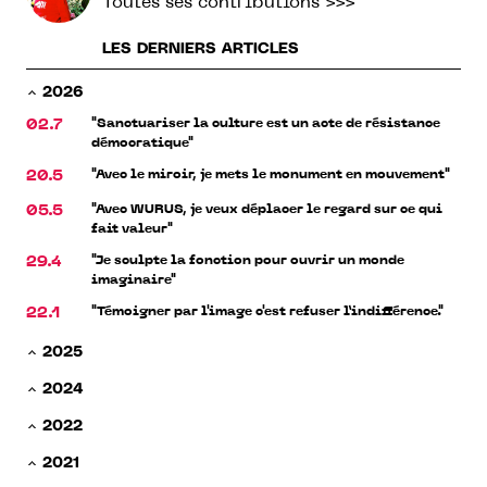
Toutes ses contributions >>>
LES DERNIERS ARTICLES
2026
"Sanctuariser la culture est un acte de résistance
02.7
démocratique"
"Avec le miroir, je mets le monument en mouvement"
20.5
"Avec WURUS, je veux déplacer le regard sur ce qui
05.5
fait valeur"
"Je sculpte la fonction pour ouvrir un monde
29.4
imaginaire"
"Témoigner par l'image c'est refuser l’indifférence."
22.1
2025
2024
2022
2021