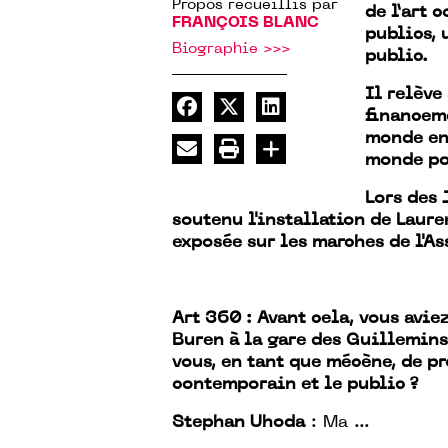
Propos recueillis par
de l’art 
FRANÇOIS BLANC
publics, 
Biographie >>>
public.
Il relève
financeme
monde ent
monde po
Lors des 
soutenu l'installation de Laure
exposée sur les marches de l'A
Art 360 : Avant cela, vous avie
Buren à la gare des Guillemins
vous, en tant que mécène, de pr
contemporain et le public ?
Stephan Uhoda
: Ma ...