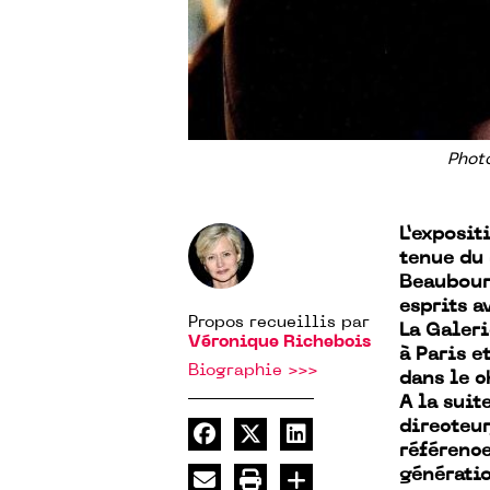
Phot
L’exposit
tenue du 
Beaubourg
esprits a
Propos recueillis par
La Galer
Véronique Richebois
à Paris e
Biographie >>>
dans le 
A la suit
directeur
référence
génération