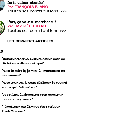
forte valeur ajoutée"
Par FRANÇOIS BLANC
Toutes ses contributions >>>
L’art, ça va « e-marcher » ?
Par RAPHAËL TURCAT
Toutes ses contributions >>>
LES DERNIERS ARTICLES
26
"Sanctuariser la culture est un acte de
résistance démocratique"
"Avec le miroir, je mets le monument en
mouvement"
"Avec WURUS, je veux déplacer le regard
sur ce qui fait valeur"
"Je sculpte la fonction pour ouvrir un
monde imaginaire"
"Témoigner par l'image c'est refuser
l’indifférence."