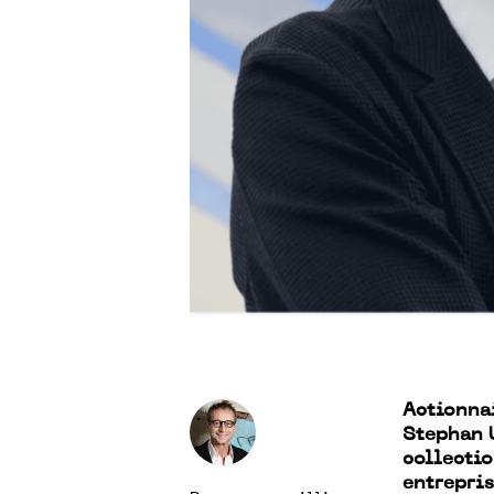
Actionna
Stephan 
collectio
entrepri