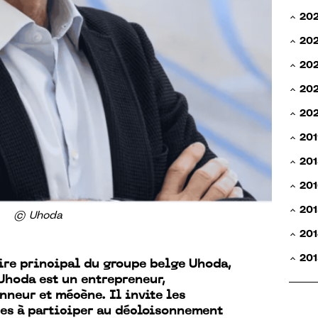
20
20
20
202
20
201
201
201
201
© Uhoda
201
201
ire principal du groupe belge Uhoda,
Uhoda est un entrepreneur,
nneur et mécène. Il invite les
ses à participer au décloisonnement