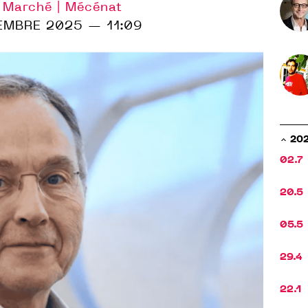
| Marché | Mécénat
EMBRE 2025 — 11:09
20
02.7
20.5
05.5
29.4
22.1