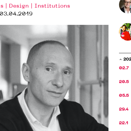
ts | Design | Institutions
03.04.2019
20
02.7
20.5
05.5
29.4
22.1