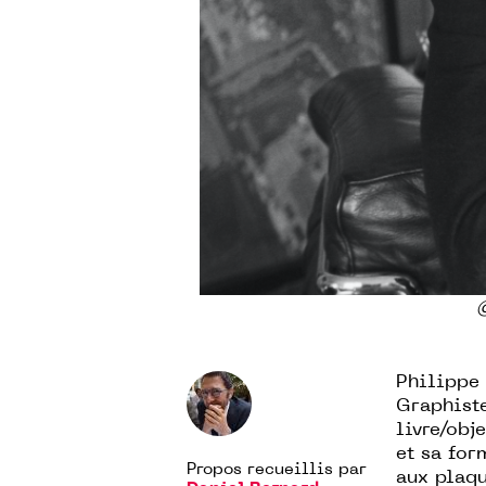
©
Philippe 
Graphiste
livre/obj
et sa for
Propos recueillis par
aux plaq