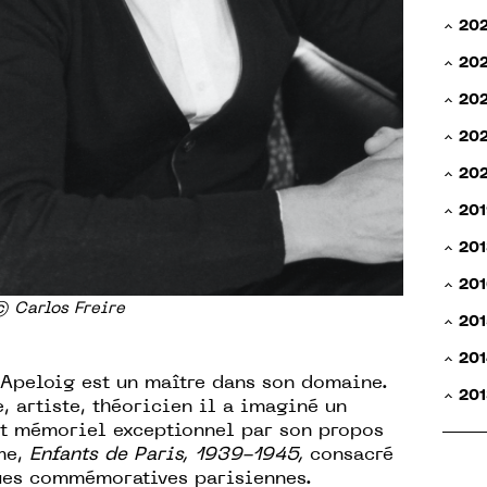
20
20
20
202
20
201
201
201
 Carlos Freire
201
201
Apeloig est un maître dans son domaine.
201
, artiste, théoricien il a imaginé un
et mémoriel exceptionnel par son propos
me,
Enfants de Paris, 1939-1945,
consacré
ues commémoratives parisiennes.