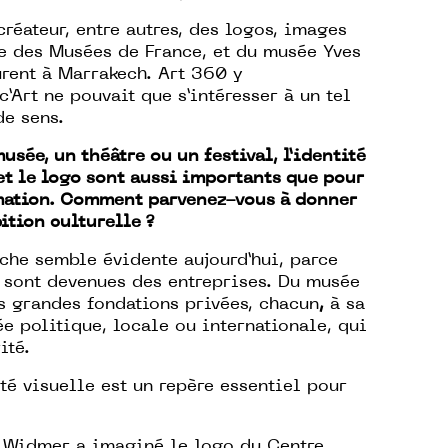
 créateur, entre autres, des logos, images
e des Musées de France, et du musée Yves
rent à Marrakech. Art 360 y
Art ne pouvait que s’intéresser à un tel
de sens.
usée, un théâtre ou un festival, l’identité
et le logo sont aussi importants que pour
ation. Comment parvenez-vous à donner
tion culturelle ?
he semble évidente aujourd’hui, parce
s sont devenues des entreprises. Du musée
s grandes fondations privées, chacun
,
à sa
e politique, locale ou internationale, qui
ité.
ité visuelle est un repère essentiel pour
n Widmer a imaginé le logo du Centre