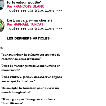
forte valeur ajoutée"
Par FRANÇOIS BLANC
Toutes ses contributions >>>
L’art, ça va « e-marcher » ?
Par RAPHAËL TURCAT
Toutes ses contributions >>>
LES DERNIERS ARTICLES
26
"Sanctuariser la culture est un acte de
résistance démocratique"
"Avec le miroir, je mets le monument en
mouvement"
"Avec WURUS, je veux déplacer le regard
sur ce qui fait valeur"
"Je sculpte la fonction pour ouvrir un
monde imaginaire"
"Témoigner par l'image c'est refuser
l’indifférence."