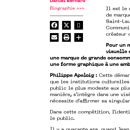
Daniel Bernard
Biographie >>>
Il est le
de marqu
Saint-Lau
Communic’
créateur 
Pour un m
visuelle 
une marque de grande consomm
une forme graphique à une ambi
Philippe Apeloig :
Cette démarc
que les institutions culturelle
public le plus modeste aux plu
manière
,
s’intègre dans une visé
nécessite d’affirmer sa singular
Dans cette compétition, l’ident
le public.
Il y a quarante ans, quand Jea