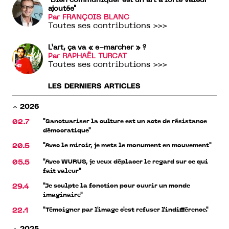
"Bien communiquer est un art à forte valeur
ajoutée"
Par FRANÇOIS BLANC
Toutes ses contributions >>>
L’art, ça va « e-marcher » ?
Par RAPHAËL TURCAT
Toutes ses contributions >>>
LES DERNIERS ARTICLES
2026
"Sanctuariser la culture est un acte de résistance
02.7
démocratique"
"Avec le miroir, je mets le monument en mouvement"
20.5
"Avec WURUS, je veux déplacer le regard sur ce qui
05.5
fait valeur"
"Je sculpte la fonction pour ouvrir un monde
29.4
imaginaire"
"Témoigner par l'image c'est refuser l’indifférence."
22.1
2025