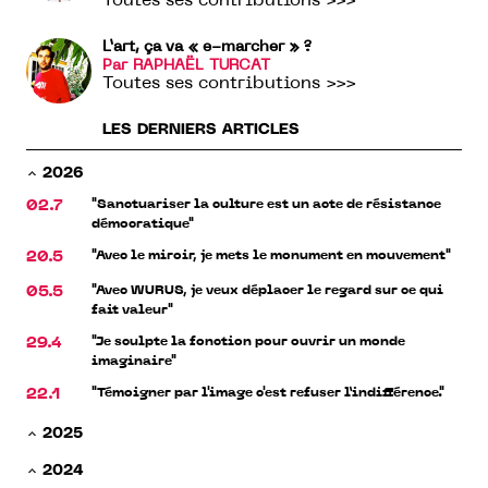
Toutes ses contributions >>>
L’art, ça va « e-marcher » ?
Par RAPHAËL TURCAT
Toutes ses contributions >>>
LES DERNIERS ARTICLES
2026
"Sanctuariser la culture est un acte de résistance
02.7
démocratique"
"Avec le miroir, je mets le monument en mouvement"
20.5
"Avec WURUS, je veux déplacer le regard sur ce qui
05.5
fait valeur"
"Je sculpte la fonction pour ouvrir un monde
29.4
imaginaire"
"Témoigner par l'image c'est refuser l’indifférence."
22.1
2025
2024