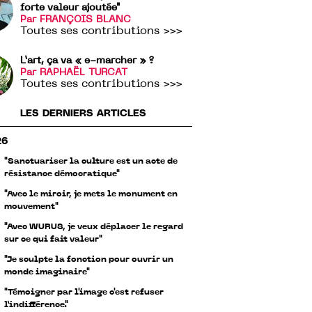
forte valeur ajoutée"
Par FRANÇOIS BLANC
Toutes ses contributions >>>
L’art, ça va « e-marcher » ?
Par RAPHAËL TURCAT
Toutes ses contributions >>>
LES DERNIERS ARTICLES
26
"Sanctuariser la culture est un acte de
résistance démocratique"
"Avec le miroir, je mets le monument en
mouvement"
"Avec WURUS, je veux déplacer le regard
sur ce qui fait valeur"
"Je sculpte la fonction pour ouvrir un
monde imaginaire"
"Témoigner par l'image c'est refuser
l’indifférence."