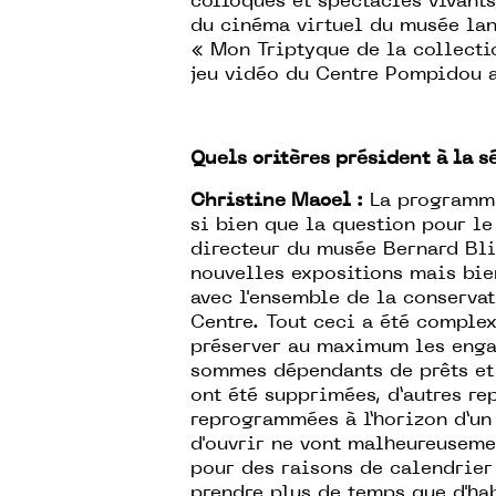
colloques et spectacles vivants,
du cinéma virtuel du musée lan
« Mon Triptyque de la collectio
jeu vidéo du Centre Pompidou a
Quels critères président à la s
Christine Macel :
La programmat
si bien que la question pour le
directeur du musée Bernard Bli
nouvelles expositions mais bien
avec l'ensemble de la conservat
Centre. Tout ceci a été complexe
préserver au maximum les engag
sommes dépendants de prêts et 
ont été supprimées, d’autres rep
reprogrammées à l’horizon d’un 
d'ouvrir ne vont malheureusemen
pour des raisons de calendrier
prendre plus de temps que d'hab