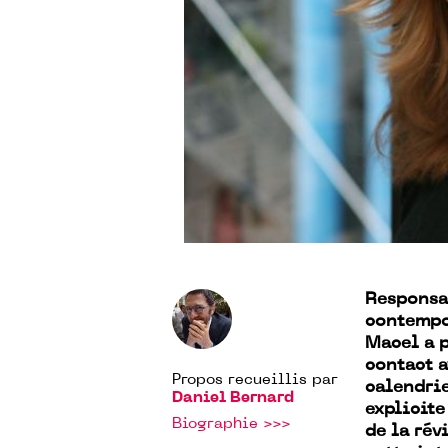
Responsa
contempo
Macel a p
contact a
Propos recueillis par
calendrie
Daniel Bernard
explicite
Biographie >>>
de la rév