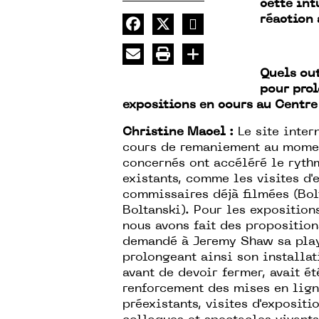
cette int
réaction 
Quels out
pour prol
expositions en cours au Centr
Christine Macel :
Le site inter
cours de remaniement au momen
concernés ont accéléré le ryth
existants, comme les visites d'
commissaires déjà filmées (Bolt
Boltanski). Pour les exposition
nous avons fait des propositio
demandé à Jeremy Shaw sa playli
prolongeant ainsi son installat
avant de devoir fermer, avait ét
renforcement des mises en lign
préexistants, visites d'expositio