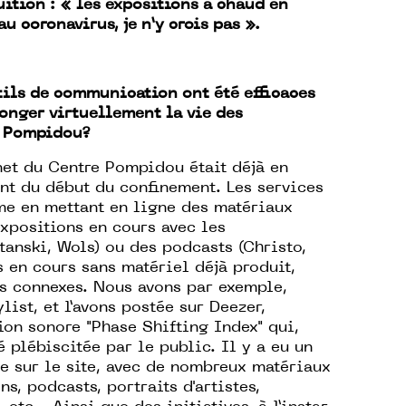
uition : « les expositions à chaud en
au coronavirus, je n’y crois pas ».
ils de communication ont été efficaces
onger virtuellement la vie des
e Pompidou?
net du Centre Pompidou était déjà en
t du début du confinement. Les services
me en mettant en ligne des matériaux
expositions en cours avec les
anski, Wols) ou des podcasts (Christo,
s en cours sans matériel déjà produit,
ns connexes. Nous avons par exemple,
st, et l’avons postée sur Deezer,
ion sonore "Phase Shifting Index" qui,
é plébiscitée par le public. Il y a eu un
e sur le site, avec de nombreux matériaux
ns, podcasts, portraits d'artistes,