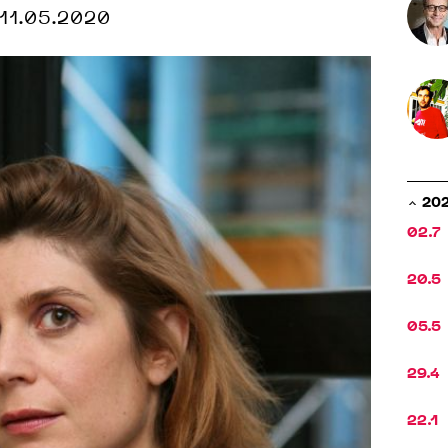
11.05.2020
20
02.7
20.5
05.5
29.4
22.1