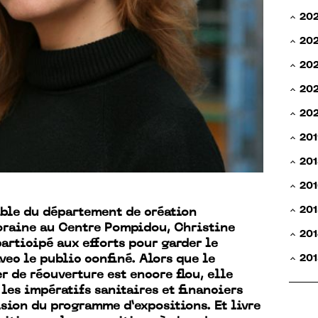
20
20
20
202
20
201
201
201
201
ble du département de création
raine au Centre Pompidou, Christine
201
articipé aux efforts pour garder le
201
vec le public confiné. Alors que le
r de réouverture est encore flou, elle
 les impératifs sanitaires et financiers
ision du programme d’expositions. Et livre