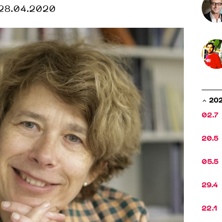
28.04.2020
20
02.7
20.5
05.5
29.4
22.1