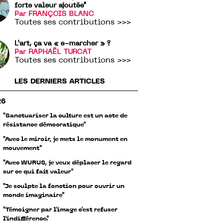
forte valeur ajoutée"
Par FRANÇOIS BLANC
Toutes ses contributions >>>
L’art, ça va « e-marcher » ?
Par RAPHAËL TURCAT
Toutes ses contributions >>>
LES DERNIERS ARTICLES
26
"Sanctuariser la culture est un acte de
résistance démocratique"
"Avec le miroir, je mets le monument en
mouvement"
"Avec WURUS, je veux déplacer le regard
sur ce qui fait valeur"
"Je sculpte la fonction pour ouvrir un
monde imaginaire"
"Témoigner par l'image c'est refuser
l’indifférence."