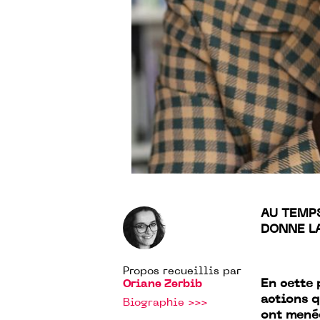
AU TEMP
DONNE LA
Propos recueillis par
En cette 
Oriane Zerbib
actions q
Biographie >>>
ont menée