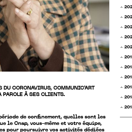
20
20
20
202
20
201
201
201
201
S DU CORONAVIRUS, COMMUNIC'ART
 PAROLE À SES CLIENTS.
201
201
période de confinement, quelles sont les
ue le Cnap, vous-même et votre équipe,
s pour poursuivre vos activités dédiées