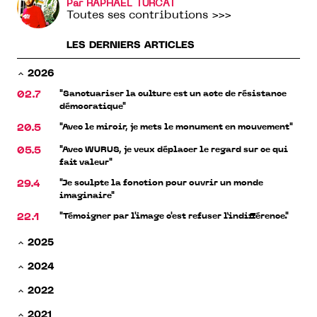
Par RAPHAËL TURCAT
Toutes ses contributions >>>
LES DERNIERS ARTICLES
2026
"Sanctuariser la culture est un acte de résistance
02.7
démocratique"
"Avec le miroir, je mets le monument en mouvement"
20.5
"Avec WURUS, je veux déplacer le regard sur ce qui
05.5
fait valeur"
"Je sculpte la fonction pour ouvrir un monde
29.4
imaginaire"
"Témoigner par l'image c'est refuser l’indifférence."
22.1
2025
2024
2022
2021