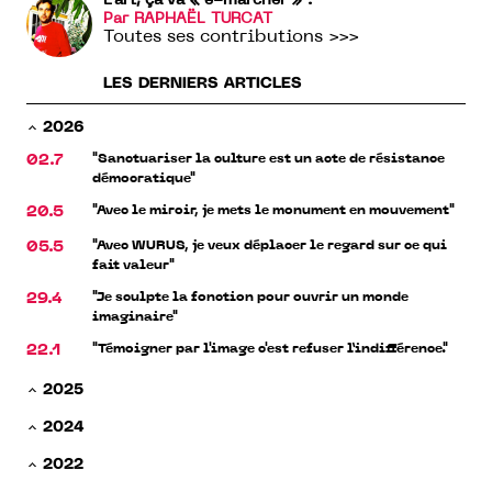
L’art, ça va « e-marcher » ?
Par RAPHAËL TURCAT
Toutes ses contributions >>>
LES DERNIERS ARTICLES
2026
"Sanctuariser la culture est un acte de résistance
02.7
démocratique"
"Avec le miroir, je mets le monument en mouvement"
20.5
"Avec WURUS, je veux déplacer le regard sur ce qui
05.5
fait valeur"
"Je sculpte la fonction pour ouvrir un monde
29.4
imaginaire"
"Témoigner par l'image c'est refuser l’indifférence."
22.1
2025
2024
2022