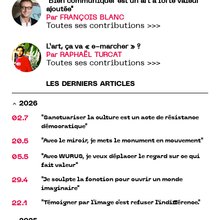
"Bien communiquer est un art à forte valeur
ajoutée"
Par FRANÇOIS BLANC
Toutes ses contributions >>>
L’art, ça va « e-marcher » ?
Par RAPHAËL TURCAT
Toutes ses contributions >>>
LES DERNIERS ARTICLES
2026
"Sanctuariser la culture est un acte de résistance
02.7
démocratique"
"Avec le miroir, je mets le monument en mouvement"
20.5
"Avec WURUS, je veux déplacer le regard sur ce qui
05.5
fait valeur"
"Je sculpte la fonction pour ouvrir un monde
29.4
imaginaire"
"Témoigner par l'image c'est refuser l’indifférence."
22.1