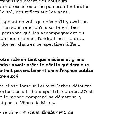
ttant simplement des couleurs
s intéressantes et un peu architecturales
le sol, des reflets sur les gens...
 frappant de voir que dès qu'il y avait un
t un sourire et qu’ils sortaient leur
a personne qui les accompagnaient ou
ou jaune suivant l'endroit où il était…
donner d'autres perspectives à l'art.
votre rôle en tant que mécène et grand
in : savoir créer le déclic qui fera que
xistent pas seulement dans l’espace public
tre eux ?
me chose lorsque Laurent Perbos détourne
porter des attributs sportifs colorés…C’est
ut le monde comprend sa démarche, y
nt pas la Vénus de Milo…
 se dire :
« Tiens, finalement, ça