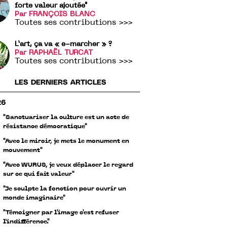
forte valeur ajoutée"
Par FRANÇOIS BLANC
Toutes ses contributions >>>
L’art, ça va « e-marcher » ?
Par RAPHAËL TURCAT
Toutes ses contributions >>>
LES DERNIERS ARTICLES
26
"Sanctuariser la culture est un acte de
résistance démocratique"
"Avec le miroir, je mets le monument en
mouvement"
"Avec WURUS, je veux déplacer le regard
sur ce qui fait valeur"
"Je sculpte la fonction pour ouvrir un
monde imaginaire"
"Témoigner par l'image c'est refuser
l’indifférence."