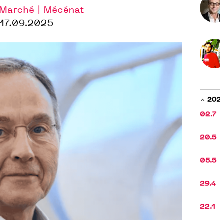
 Marché | Mécénat
17.09.2025
20
02.7
20.5
05.5
29.4
22.1