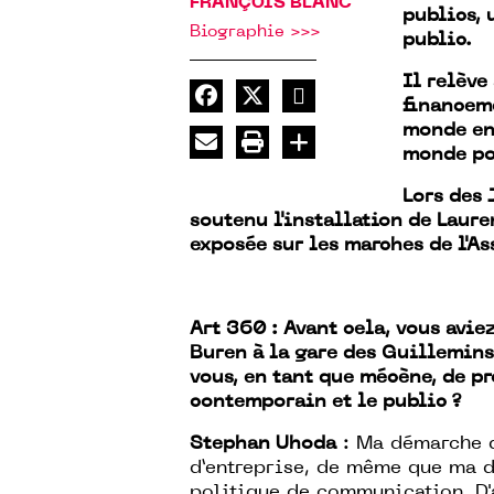
FRANÇOIS BLANC
publics, 
Biographie >>>
public.
Il relève
financeme
monde ent
monde po
Lors des 
soutenu l'installation de Laure
exposée sur les marches de l'A
Art 360 : Avant cela, vous avie
Buren à la gare des Guillemins
vous, en tant que mécène, de pr
contemporain et le public ?
Stephan Uhoda
: Ma démarche d
d’entreprise, de même que ma d
politique de communication. D'a