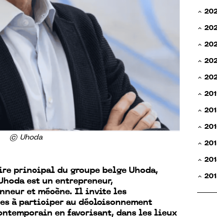
20
20
20
202
20
201
201
201
© Uhoda
201
201
ire principal du groupe belge Uhoda,
201
Uhoda est un entrepreneur,
nneur et mécène. Il invite les
ses à participer au décloisonnement
contemporain en favorisant, dans les lieux